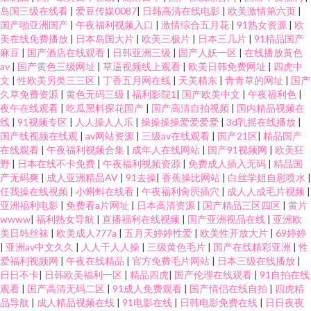
岛国三级在线看
|
爱豆传媒0087
|
日韩高清在线电影
|
欧美激情第六页
|
国产啪亚洲国产
|
午夜福利视频入口
|
激情综合五月花
|
91熟女资源
|
欧
美在线免费播放
|
日本岛国大片
|
欧美三极片
|
日本三几片
|
91精品国产
麻豆
|
国产酒店在线观看
|
日韩亚洲三级
|
国产人妖一区
|
在线播放黄色
av
|
国产黄色三级网址
|
草逼视频线上观看
|
欧美日韩免费网址
|
四虎中
文
|
性欧美另类三三区
|
丁香五月网在线
|
天美精东
|
青青草的网址
|
国产
久草免费资源
|
黄色无码三级
|
福利影院1
|
国产欧美中文
|
午夜福利色
|
夜午在线观看
|
吃瓜黑料探花国产
|
国产高清自拍视频
|
国内精品视频在
线
|
91视频专区
|
人人操人人乐
|
操操操操爱爱爱爱
|
3d乳摇在线播放
|
国产线视频在线观
|
av网站资源
|
三级av在线观看
|
国产21区
|
精品国产
在线观看
|
午夜福利视频合集
|
成年人在线网站
|
国产91视频网
|
欧美狂
野
|
日本在线不卡免费
|
午夜福利视频资源
|
免费成人插入无码
|
精品国
产无码爽
|
成人亚洲精品AV
|
91去操
|
香蕉操比网站
|
白丝学姐自慰喷水
|
任我操在线视频
|
小蝌蚪在线看
|
午夜福利肏屄插穴
|
成人人成毛片视频
|
亚洲福利电影
|
免费看a片网址
|
日本高清资源
|
国产精品三区四区
|
黄片
wwww
|
福利熟女导航
|
直播福利在线视频
|
国产亚洲视品在线
|
亚洲欧
美日韩丝袜
|
欧美成人777a
|
五月天婷婷性爱
|
欧美性开放大片
|
69婷婷
|
亚洲av中文久久
|
人人干人人操
|
三级黄色毛片
|
国产在线精彩亚洲
|
性
爱福利视频网
|
午夜在线精品
|
官方免费毛片网站
|
日本三级在线播放
|
日日不卡
|
日韩欧美福利一区
|
精品四虎
|
国产伦理在线观看
|
91自拍在线
观看
|
国产高清无码二区
|
91成人免费观看
|
国产情侣在线自拍
|
四虎精
品导航
|
成人精品视频在线
|
91电影在线
|
日韩电影免费在线
|
日日夜夜