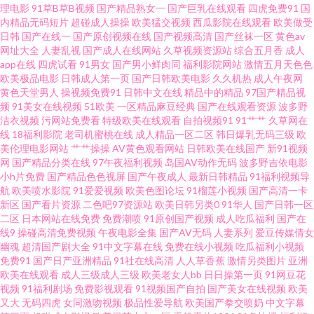
理电影
91草B草B视频
国产精品熟女一
国产巨乳在线观看
四虎免费91
国
屄视频 青青草福利微拍 午夜不卡无毛电影 91官页网 wwwcom91 黄色三级网
内精品无码短片
超碰成人操操
欧美猛交视频
西瓜影院在线观看
欧美做受
日韩
国产在线一
国产原创视频在线
国产视频高清
国产丝袜一区
黄色av
网址大全
人妻乱视
国产成人在线网站
久草视频资源站
综合五月香
成人
站 日韩国产综合系列 影音先锋女人av鲁 91日韩在线观看 国产精品婷婷久久
app在线
四虎试看
91男女
国产男小鲜肉同
福利影院网站
激情五月天色色
欧美极品电影
日韩成人第一页
国产日韩欧美电影
久久机热
成人午夜网
欧美精品久色视频网 天堂男人操 91破解版在线观看 成人日韩网址 精品综合
黄色天堂男人
操视频免费91
日韩中文在线
精品中的精品
97国产精品视
频
91美女在线视频
51欧美
一区精品麻豆经典
国产在线观看资源
波多野
洁衣视频
污网站免费看
特级欧美在线观看
自拍视频91
91艹艹
久草网在
人妻在线 日韩大片伦理 91国在线视频 www91免费版 久艹网伊人 色界福利导
线
18福利影院
老司机蜜桃在线
成人精品一区二区
韩日爆乳无码三级
欧
美伦理电影网站
艹艹操操
AV黄色观看网站
日韩欧美在线国产
新91视频
航 在线a不卡 TS黑料吃瓜一区二区 海角紧网 日本一区二区三区A片 亚洲成人
网
国产精品分类在线
97午夜福利视频
岛国AV动作无码
波多野吉依电影
小h片免费
国产精品色色视屏
国产午夜成人
最新日韩精品
91福利视频导
航
欧美喷水影院
91爱爱视频
欧美色图论坛
91榴莲小视频
国产高清一卡
91黄色 91网站入口免费 99久久精品网 国内福利视频第7页 人人操超碰蜜臀
新区
国产看片资源
二色吧97资源站
欧美日韩另类0
91华人
国产日韩一区
二区
日本网站在线免费
免费潮喷
91原创国产视频
成人吃瓜福利
国产在
AV 91一区三区 国产精品日 日韩A片一区二区 亚洲制丝袜伦 91看看婷婷综合
线9
操碰高清免费视频
午夜电影全集
国产AV无码
人妻系列
爱豆传媒倩女
幽魂
超清国产剧大全
91中文字幕在线
免费在线小视频
吃瓜福利小视频
免费91
国产日产亚洲精品
91社在线高清
人人草香蕉
激情另类图片
亚洲
久久综合国产自拍 手机av先锋网 国产精品久久! 亚成人洲电影在线 超碰av97
欧美在线观看
成人三级成人三级
欧美老女人bb
日日操第一页
91网豆花
视频
91福利剧场
免费影视观看
91视频国产自拍
国产美女在线视频
欧美
久久一久久 日韩一级视频 影音先锋理论片 国产第123页 欧美sss视频在线 黑
又大
无码四虎
女同激吻视频
极品性爱导航
欧美国产拳交喷奶
中文字幕