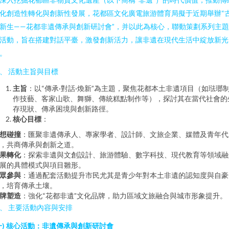
化創造性轉化與創新性發展，花都區文化廣電旅游體育局擬于近期舉辦“
新生——花都非遺傳承與創新研討會”，并以此為核心，聯動策劃系列主
活動，旨在搭建對話平臺，激發創新活力，讓非遺在現代生活中綻放新光
。
、 活動主旨與目標
主旨
：以“傳承·對話·煥新”為主題，聚焦花都本土非遺項目（如琺瑯
作技藝、客家山歌、舞獅、傳統糕點制作等），探討其在當代社會的
存現狀、傳承困境與創新路徑。
核心目標
：
想碰撞
：匯聚非遺傳承人、專家學者、設計師、文旅企業、媒體及青年代
，共商傳承與創新之道。
果轉化
：探索非遺與文創設計、旅游體驗、數字科技、現代教育等領域融
展的具體模式與項目雛形。
眾參與
：通過配套活動提升市民尤其是青少年對本土非遺的認知度與自豪
，培育傳承土壤。
牌塑造
：強化“花都非遺”文化品牌，助力區域文旅融合與城市形象提升。
、 主要活動內容與安排
一) 核心活動：非遺傳承與創新研討會