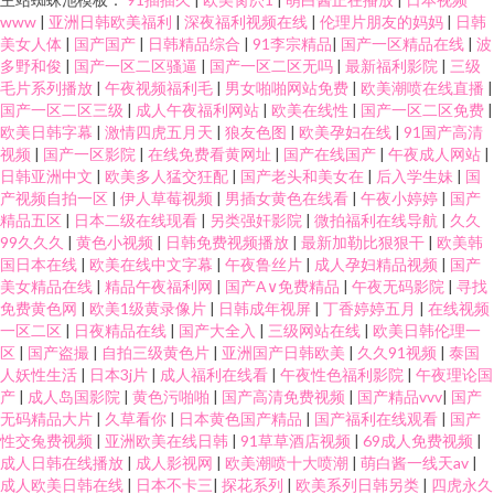
www
|
亚洲日韩欧美福利
|
深夜福利视频在线
|
伦理片朋友的妈妈
|
日韩
美女人体
|
国产国产
|
日韩精品综合
|
91李宗精品
|
国产一区精品在线
|
波
多野和俊
|
国产一区二区骚逼
|
国产一区二区无吗
|
最新福利影院
|
三级
毛片系列播放
|
午夜视频福利毛
|
男女啪啪网站免费
|
欧美潮喷在线直播
|
国产一区二区三级
|
成人午夜福利网站
|
欧美在线性
|
国产一区二区免费
|
欧美日韩字幕
|
激情四虎五月天
|
狼友色图
|
欧美孕妇在线
|
91国产高清
视频
|
国产一区影院
|
在线免费看黄网址
|
国产在线国产
|
午夜成人网站
|
日韩亚洲中文
|
欧美多人猛交狂配
|
国产老头和美女在
|
后入学生妹
|
国
产视频自拍一区
|
伊人草莓视频
|
男插女黄色在线看
|
午夜小婷婷
|
国产
精品五区
|
日本二级在线现看
|
另类强奸影院
|
微拍福利在线导航
|
久久
99久久久
|
黄色小视频
|
日韩免费视频播放
|
最新加勒比狠狠干
|
欧美韩
国日本在线
|
欧美在线中文字幕
|
午夜鲁丝片
|
成人孕妇精品视频
|
国产
美女精品在线
|
精品午夜福利网
|
国产A∨免费精品
|
午夜无码影院
|
寻找
免费黄色网
|
欧美1级黄录像片
|
日韩成年视屏
|
丁香婷婷五月
|
在线视频
一区二区
|
日夜精品在线
|
国产大全入
|
三级网站在线
|
欧美日韩伦理一
区
|
国产盗撮
|
自拍三级黄色片
|
亚洲国产日韩欧美
|
久久91视频
|
泰国
人妖性生活
|
日本3j片
|
成人福利在线看
|
午夜性色福利影院
|
午夜理论国
产
|
成人岛国影院
|
黄色污啪啪
|
国产高清免费视频
|
国产精品vvv
|
国产
无码精品大片
|
久草看你
|
日本黄色国产精品
|
国产福利在线观看
|
国产
性交兔费视频
|
亚洲欧美在线日韩
|
91草草酒店视频
|
69成人免费视频
|
成人日韩在线播放
|
成人影视网
|
欧美潮喷十大喷潮
|
萌白酱一线天av
|
成人欧美日韩在线
|
日本不卡三
|
探花系列
|
欧美系列日韩另类
|
四虎永久