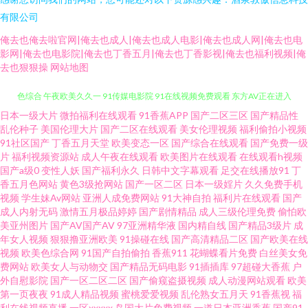
有限公司
俺去也俺去啦官网|俺去也成人|俺去也成人电影|俺去也成人网|俺去也电
影网|俺去也电影院|俺去也丁香五月|俺去也丁香影视|俺去也福利视频|俺
去也狠狠操
网站地图
日本一级大片
微拍福利在线观看
91香蕉APP
国产二区三区
国产精品性
青青草原香蕉久久 视频91 俺来也伦理黄 国产精品色色 久草男人av天堂 欧美
乱伦种子
美国伦理大片
国产二区在线观看
美女伦理视频
福利偷拍小视频
91社区国产
丁香五月天堂
欧美变态一区
国产综合在线观看
国产免费一级
色综合 午夜欧美久久一 91传媒电影院 91在线视频免费观看 东方AV正在进入
片
福利视频资源站
成人午夜在线观看
欧美图片在线观看
在线观看h视频
国产a级0
变性人妖
国产福利永久
日韩中文字幕观看
足交在线播放91
丁
香五月色网站
黄色3级抢网站
国产一区二区
日本一级婬片
久久免费手机
人妻社区 91免费破处 婷婷色播综合在线 久久网站链接 豆花社区在线 91情侣
视频
学生妹Av网站
亚洲人成免费网站
91大神自拍
福利片在线观看
国产
成人内射无码
激情五月极品婷婷
国产剧情精品
成人三级伦理免费
偷怕欧
超碰 国产艹合集 欧美一级在线 91VA久久 91午夜福利丝袜视频 东京热伊人av
美亚州图片
国产AV国产AV
97亚洲精华液
国内精自线
国产精品3级片
成
年女人视频
狠狠撸亚洲欧美
91操碰在线
国产高清精品二区
国产欧美在线
视频
欧美色综合网
91国产自拍偷拍
香蕉911
花蝴蝶看片免费
白丝美女免
欧美色TV 天美传媒A片 91国产视频在线观看免费 91永久免费网页视频入口
费网站
欧美女人与动物交
国产精品无码电影
91插插库
97超碰大香蕉
户
外自慰影院
国产一区二区二区
国产偷窥盗摄视频
成人动漫网站观看
欧美
黄色小视频入口 色欧美影网站 亚洲精品国产区 第一福利视频91 91色情主站
第一页夜夜
91成人精品视频
蜜桃爱爱视频
乱伦熟女五月天
91香蕉视
福
利在线视频直播
一区xxxxx
岛国大片免费视频
一道日本亚洲香蕉
国产91