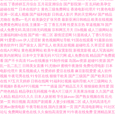
在线
丁香婷婷五月综合
五月花亚洲综合
国产影院第一页
乱码欧美孕交
自慰网站 亚洲色图90p 91亚洲精品青草依 国产精品久久玫 青娱乐av 影音先
超碰在线艹
日本在线护士
黄色三级免费网址
香港电影伦理片
91黄色电影
亚洲一区成人视频
国产福利电影
日韩成人影片
男的天堂网AV
国产精品
尤物在
免费a一毛片
欧美肠交扩张另类
最新亚洲日韩精品
欧美在线视频
锋成人av网址 91专区在线 国产偷偷碰久草 日本韩国在线不卡视频 91h片链接
免费黄色网址在线
主播第一页
丁香五月网
性爱东京热
草逼视频78
国产
成人免费无码
高清日韩无码视频
宗和网五月天
日b视频
成人三级网站在
岛国无码网址一区二区 日韩高清无码社区 91黑丝精品 国产黑丝av 欧美日韩
主播福利姬h在线
国产精一精二区
基情涩涩网
51漫画成人
丁香5月综合
网
91爱爱com
伊人涩涩射
黄色视频网址导航
91国在线观看
91最新自拍
黄色软件91
国产操女人
国产乱人
欧美乱欲视频
超碰吃瓜
久草涩涩
最新
亚洲色色 在线小视频 91网址免费胸 国产精品中文网 影音先锋成人A片 91在
在线A片网址
黄色视屏网站
欧美午夜寂寞影院
新视觉影视
成人写真福利
欧美内射网址
日本中文字幕无码
97日穴网
成人免费在线
精品国产免费观
线视频免费91 九九干逼 手机免费福利视频91 91黄瓜在线免费观看 岛国黄色
看
国产不卡高清
91av在线播放
91制作传媒
岛国av资源
超碰91资源
国产
乱一乱二乱三
日韩美女直播
91尤物69
蜜桃午夜激情
免费伦理电影
日本
电影伦理片
黄瓜视频成人
性爱婷婷
爱豆在线看
麻豆影院爱爱
成人软件
一级片官网 AV无码波多野 九九久久日韩无码 91ncom免费网 肏屄A∨ 日本阿
视频
午夜宅男在线
91专区在线
狠狠干欧美
国产三级国产
国产欧美日韩
在线
97五月天婷婷
日韩在线网
91福利社视频
福利导航
A片三级网站
久
V免费视频 91福利小电影 阿v电影 欧美成人多人免费 亚洲先峰资源网 91天仙
草视频8
香蕉APP污视频
艹艹艹插逼
国产精品五月天
狠狠操欧美性爱
国
产绝色精品
精品孕妇无码视频
午夜A片三级片
天美果冻传媒
久久国产成
人精品
精品93久久久
日本人妖射精
学生妹avav
国产熟女视频在线
乱伦
国产在线观看 欧日美不卡 91大神车震 AV网站网址黄 免费在线播放福利av 91
第一页
韩日视频
高清国产剧观看
人妻少妇视频二区
成人无码高清毛片
亚洲av激情电影
午夜导航在线
国内主播第一页
国产高清电影网址
91社区
大神精品丝袜女神 肏屄资源网 美日韩色片 香蕉伊在 91人操人 国内在线91 婷
论坛
免费网站黄色在线
久久偷拍高清亚洲
91午夜在线免费
亚洲精品第五