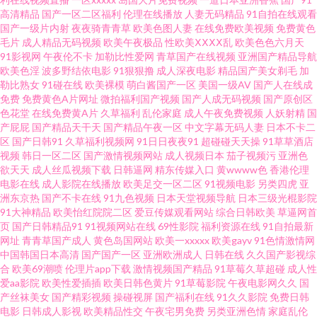
高清精品
国产一区二区福利
伦理在线播放
人妻无码精品
91自拍在线观看
激情福利社 婷婷丁香一区二区亚洲 91国内在线播放 福利导航 欧美变态另类
国产一级片内射
夜夜骑青青草
欧美色图人妻
在线免费欧美视频
免费黄色
毛片
成人精品无码视频
欧美午夜极品
性欧美ⅩⅩⅩⅩ乱
欧美色色六月天
婷婷深爱社区 在线天堂9 91人人肏 大香蕉av网 黄网男人Av天堂 人妻婷婷在
91影视网
午夜伦不卡
加勒比性爱网
青草国产在线视频
亚洲国产精品导航
欧美色淫
波多野结依电影
91狠狠撸
成人深夜电影
精品国产美女剃毛
加
勒比熟女
91碰在线
欧美裸模
萌白酱国产一区
美国一级AV
国产人在线成
线网观看 五月丁香狠狠爱 91福利导航吧 91在线综合观看 国产福利精品社 久
免费
免费黄色A片网址
微拍福利国产视频
国产人成无码视频
国产原创区
色花堂
在线免费黄A片
久草福利
乱伦家庭
成人午夜免费视频
人妖射精
国
久国产人妻区 五月天婷婷色网站 91大香蕉公开在线 91在线免费看国产 豆奶
产屁屁
国产精品天干天
国产精品午夜一区
中文字幕无码人妻
日本不卡二
区
国产日韩91
久草福利视频网
91日日夜夜91
超碰碰天天操
91草草酒店
视频
韩日一区二区
国产激情视频网站
成人视频日本
茄子视频污
亚洲色
福利网址推荐 论理视频 视频在线91 91福利微拍导航 91网站在线观看18 国产
欲天天
成人丝瓜视频下载
日韩逼网
精东传媒入口
黄wwww色
香港伦理
电影在线
成人影院在线播放
欧美足交一区二区
91视频电影
另类四虎
亚
精品久久高潮 久热只精品在线 午夜福利在线你懂 91大香蕉伊人在线 av草逼
洲东京热
国产不卡在线
91九色视频
日本天堂视频导航
日本三级光棍影院
91大神精品
欧美怡红院院二区
爱豆传媒观看网站
综合日韩欧美
草逼网首
页
国产日韩精品91
91视频网站在线
69性影院
福利资源在线
91自拍最新
网 国国国国产在线精品 瑟瑟网址 91成人福利视频链接 wwwav天堂种子 国产
网址
青青草国产成人
黄色岛国网站
欧美一xxxxx
欧美gayv
91色情激情网
中国韩国日本高清
国产国产一区
亚洲欧洲成人
日韩在线
久久国产影视综
自91 人人操免费手机观看 亚洲高潮久久 91视频网站精选大全 国产第二页 青
合
欧美69潮喷
伦理片app下载
激情视频国产精品
91草莓久草超碰
成人性
爱aa影院
欧美性爱插插
欧美日韩色黄片
91草莓影院
午夜电影网久久
国
产丝袜美女
国产精彩视频
操碰视屏
国产福利在线
91久久影院
免费日韩
青草原五月天电影 亚洲a探花 91国产精品丝袜诱惑 91性爱综合网 国内性交肏
电影
日韩成人影视
欧美精品性交
午夜宅男免费
另类亚洲色情
家庭乱伦