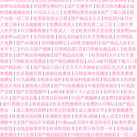
多野结在线观看
|
丝袜脚交网站91
|
国产主播专区
|
欧美日韩无删减
|
福
利导航视频在线
|
91豆花久久久
|
免费网站黄色在线
|
国产三级三级
|
国
产在线一区二区
|
欧美影院美女日韩
|
国产精品永久久
|
怡红院91
|
日女
人黄三级
|
丝瓜视频黄片
|
免费高清成人
|
欧美性爱二区三区
|
三级片男
人的天堂
|
日日撸夜夜撸
|
午夜成人一区
|
欧美日韩天堂在线
|
波多野jeiyi
波多野va高清中
|
女同在线看
|
精品无码秘
|
日本天堂网在线
|
伦理电影
片免费
|
国产aⅴ激情
|
无码播放网址
|
a深夜尤物福利
|
国产精品人妖
|
日
本不卡三
|
91久久国产视频
|
日韩精品第1页
|
日韩春色精品成人
|
欧美影
院男女
|
国产精品色呦呦呦
|
国产精品自拍第一
|
欧美福利大片
|
91干逼
视频
|
日韩欧美在线播放
|
国产精品媚娘原创
|
66久66
|
91视频下载入口
|
国产精品第一页
|
国产精品三级A
|
五月天六月婷婷
|
日韩乱伦大片
|
青草
青视频
|
丝瓜视频官网
|
操碰在线播放
|
日韩亚洲在线播放
|
黄色免费播
放网址
|
91九操网
|
深夜狼友福利
|
欧美福利电影在线
|
精品狼友
|
四虎影
院永久地址
|
激情成人四房
|
国产91在线播放
|
午夜影院体验区
|
91色国
产在线
|
国产在线视频99
|
av映画
|
泰国十大人妖皇后
|
女同专区
|
欧美a
大片
|
国产在线合集
|
四虎社区8848
|
91国产视频网
|
波多野结家庭教师
|
操91视频分类
|
香蕉插逼
|
欧美色图撸撸色
|
免费的A片网站
|
国产精品
熟女一
|
成人激情四房网
|
欧美日韩免费
|
成人激情文学
|
香蕉视频黄色
电影
|
欧美激情福利网
|
亚洲都市激情
|
青青草a视频
|
成人涩涩
|
性欧美
潮喷中文
|
国产精品不卡视频
|
91撸app
|
日韩午夜无码专区
|
欧美性爱福
利影院
|
在线超碰草草草
|
欧洲影院欧美
|
欧美日韩另类一区
|
在线最新
黄色网址
|
91去操
|
国产精品精品国
|
91啪自拍
|
日韩亚洲电影
|
一区二区