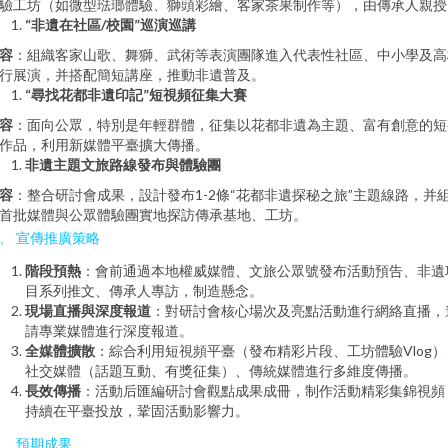
驗工坊（如微型琺瑯體驗、獅頭彩繪、客家茶果制作等），由傳承人親授
“非遺在社區/校園”巡演巡講
容
：組織客家山歌、舞獅、武術等表演團隊進入代表性社區、中小學及高
行展演，并搭配簡短講座，推動非遺普及。
“尋找花都非遺印記”短視頻征集大賽
容
：面向公眾，特別是年輕群體，征集以花都非遺為主題、富有創意的短
作品，利用新媒體平臺擴大傳播。
非遺主題文旅路線發布與體驗團
容
：整合研討會成果，設計發布1-2條“花都非遺探秘之旅”主題線路，并
首批媒體與公眾體驗團實地探訪傳承基地、工坊。
、 宣傳推廣策略
階段預熱
：會前通過本地權威媒體、文旅公眾號發布活動預告、非遺
目系列推文、傳承人專訪，制造懸念。
現場直播與深度報道
：對研討會核心場次及亮點活動進行網絡直播，
請專業媒體進行深度報道。
全媒體擴散
：綜合利用短視頻平臺（發布精彩片段、工坊體驗Vlog）
社交媒體（話題互動、有獎征集）、傳統媒體進行多維度傳播。
長效傳播
：活動后匯編研討會觀點成果成冊，制作活動精彩集錦視頻
持續在平臺投放，鞏固活動影響力。
、 預期成果