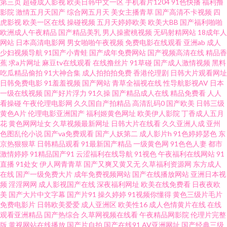
第三页
超碰成人影视
欧美日韩中文一区
手机看片1204
91色快播
福利撸
影院
激情五月天国产
综合网五月天
美女主播青草
国产高清不卡视频
四
料资源总站 首页日韩 91N日韩成人性爱 国产ts网站在线观看 欧美性爱网第四
虎影视
欧美一区在线
操碰视频
五月天婷婷欧美
欧美大BB
国产福利啪啪
欧洲成人午夜精品
国产精品美乳
男人操蜜桃视频
无码射精网站
18成年人
页 91在线观看视频网站 久久伊人久久91 人妻东京热素人 国产拉拉 日韩精品
网站
日本高清电影网
男女啪啪午夜视频
免费电影在线观看
亚洲ab
成人
少妇视频导航
91国产小青蛙
国产成年免费网站
国产视频高清在线
精品香
蕉
求a片网址
麻豆tv在线观看
在线撸丝片
91草碰
国产成人激情视频
黑料
伦理 91资源总站在线观看 国产另类中文字幕 91青青草视频 在线视频传媒 91
吃瓜精品偷拍
91大神合集
成人拍拍拍免费
香港伦理剧
日韩大片观看网址
日韩免费电影
91羞羞视频
国产网站
青草全福视在线
性导航影视AV
日本
在线播放专区 久久精品久久香蕉 午夜福利一区二区国产 91蝌蚪在线 黑丝自
一级在线视频
国产好片浮力
91久操
国产精品成人在线
精品免费看
人人
看操碰
午夜伦理电影网
久久国自产拍精品
高清乱码0
国产欧美
日韩三级
黄色A片
伦理电影亚洲国产
福利姬黄色网址
欧美伊人影院
丁香成人五月
慰 天堂18P 91看片安装 成人网在线网 蜜桃网A片免费看 香蕉视频av麻烦 91
花
黄色网网址女
久草视频最新网址
日韩大片在线看
久久亚洲人成
亚州
色图乱伦小说
国产va免费观看
国产人妖第二
成人影片h
91色婷婷瑟色
东
九色国产 wwwmnioncn 黄色aⅴ国产 色五月14p 91大神尤物 国产精品久久超
京热狠狠草
日韩精品观看
91最新国产精品
一级黄色网
91色色人妻
都市
激情婷婷
91精品国产91
云涩福利在线导航
91视色
午夜福利在线网站
91
直播
91处女
伊人网青青草
国产又爽又黄又无
久草福利资源网
东方成人
碰 色老六综合 91N在线网站 99草碰碰热 九一视频传媒精品 日韩亚州50p 91
在线
国产一级免费大片
成年免费视频网站
国产在线播放网站
亚洲日本视
频
淫淫网网
成人影视国产在线
深夜福利网址
欧美在线免费看
日夜夜欧
国产小视频 不卡av网站 九九精品一二三 影音先锋avv 91主播在线视频 久久草
美
国产大片中文字幕
国产片91
操久婷婷
91视频你懂得
黄色三级片毛片
免费电影片
日韩欧美爱爱
成人亚洲区
欧美性16
成人色情黄片在线
在线
观看亚洲精品
国产热综合
久草网视频在线看
午夜精品网影院
伦理片完整
婷婷网站 五月丁香花视频 91豆花成人网站入口 97自拍97在线视频 黑丝美女
版
黄视网站在线播放
国产片自拍
国产在线91
AV亚洲网址
国产经典三级