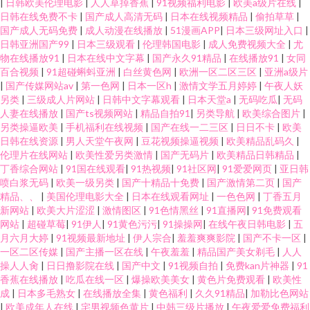
|
日韩欧美伦理电影
|
人人草掉香蕉
|
91视频福利电影
|
欧美a级片在线
|
日韩在线免费不卡
|
国产成人高清无码
|
日本在线视频精品
|
偷拍草草
|
国产成人无码免费
|
成人动漫在线播放
|
51漫画APP
|
日本三级网址入口
|
日韩亚洲国产99
|
日本三级观看
|
伦理韩国电影
|
成人免费视频大全
|
尤
物在线播放91
|
日本在线中文字幕
|
国产永久91精品
|
在线播放91
|
女同
百合视频
|
91超碰蝌蚪亚洲
|
白丝黄色网
|
欧洲一区二区三区
|
亚洲a级片
|
国产传媒网站av
|
第一色网
|
日本一区h
|
激情文学五月婷婷
|
午夜人妖
另类
|
三级成人片网站
|
日韩中文字幕观看
|
日本天堂a
|
无码吃瓜
|
无码
人妻在线播放
|
国产ts视频网站
|
精品自拍91
|
另类导航
|
欧美综合图片
|
另类操逼欧美
|
手机福利在线视频
|
国产在线一二三区
|
日日不卡
|
欧美
日韩在线资源
|
男人天堂午夜网
|
豆花视频操逼视频
|
欧美精品乱码久
|
伦理片在线网站
|
欧美性爱另类激情
|
国产无码片
|
欧美精品日韩精品
|
丁香综合网站
|
91国在线观看
|
91热视频
|
91社区网
|
91爱爱网页
|
亚日韩
喷白浆无码
|
欧美一级另类
|
国产十精品十免费
|
国产激情第二页
|
国产
精品、、
|
美国伦理电影大全
|
日本在线观看网址
|
一色色网
|
丁香五月
新网站
|
欧美大片涩涩
|
激情图区
|
91色情黑丝
|
91直播网
|
91免费观看
网站
|
超碰草莓
|
91伊人
|
91黄色污污
|
91操操网
|
在线午夜日韩电影
|
五
月六月大婷
|
91视频最新地址
|
伊人宗合
|
羞羞爽爽影院
|
国产不卡一区
|
一区二区传媒
|
国产主播一区在线
|
午夜羞羞
|
精品国产美女剃毛
|
人人
操人人肏
|
日日撸影院在线
|
国产中文
|
91视频自拍
|
免费kan片神器
|
91
香蕉在线播放
|
吃瓜在线一区
|
爆操欧美美女
|
黄色片免费观看
|
欧美性
成
|
日本多毛熟女
|
在线播放全集
|
黄色福利
|
久久91精品
|
加勒比色网站
|
欧美成年人在线
|
宅男视频色黄片
|
中韩三级片播放
|
午夜爱爱免费福利