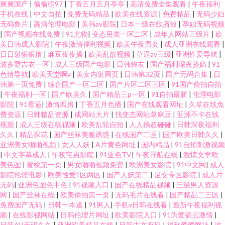
爽爽国产
|
偷偷碰97
|
丁香五月五月亭亭
|
高清免费全集观看
|
午夜福利
手机在线
|
中文自拍
|
免费无码精品
|
欧美在线资源
|
免费精品
|
无码少妇
无码鲁片
|
高清伦理电影
|
美韩av影院
|
日本一级在线播放
|
孕妇无码视频
|
国产视频在线免费
|
91尤物
|
变态另类一区二区
|
成年人网站三级片
|
欧
美日韩成人影院
|
午夜激情福利视频
|
欧美午夜男女
|
成人亚洲在线观看
|
日日射狠狠撸
|
麻豆夜夜操
|
欧美乱欲视频
|
草逼av三级
|
亚洲性爱导航
|
波多野吉衣一区
|
成人三级国产电影
|
日韩狼友
|
国产福利深夜挤奶
|
91
色情导航
|
欧美天堂啊v
|
美女内射网页
|
日韩第32页
|
国产无码合集
|
日
韩第一页免费
|
综合国产一区二区
|
国产片区二区三区
|
91国产偷拍自拍
|
午夜福利一区
|
国产欧美久
|
国产精品三p一区
|
91自拍最新
|
伦理电影
影院
|
91看逼
|
激情四房
|
丁香五月色播
|
国产在线观看网址
|
久草在线免
费资源
|
日韩精品资源
|
成网站大片
|
找变态网站草麻豆
|
亚洲不卡在线
视频
|
成人三级在线视频
|
欧美乱轮自拍
|
人人插超碰碰
|
日韩深夜福利
久久
|
精品探花
|
国产丝袜美腿诱惑
|
在线国产二区
|
国产欧美日韩久久
|
亚洲美女啪啪视频
|
女人人妖
|
A片黄色网址
|
国内精品
|
91自拍刺激视频
|
中文字幕成人
|
午夜宅男影院
|
91亚色TV
|
午夜导航在线
|
激情文学欧
美色图
|
蜜桃第一页
|
男女啪啪视频免费
|
欧洲美女影院
|
91中文网
|
成人
影院伦理电影
|
欧美性爱1区两区
|
国产人妖第二
|
足交专区影院
|
成人片
无码
|
亚洲色图色中色
|
91视频入口
|
国产在线精品视频
|
三级男人资源
网
|
国产丝袜在线
|
欧美偷拍第一页
|
无码毛片在线看
|
国产精品二三区
|
免费国产无码
|
日韩一本道
|
91男人
|
手机v日韩在线看
|
最新午夜福利视
频
|
在线影视网站
|
日韩伦理片网址
|
欧美影院入口
|
91为爱搞点激情
|
日韩AV无码久久
|
亚洲欧美精品在线
|
日韩中文有码
|
福利爱爱网址
|
波