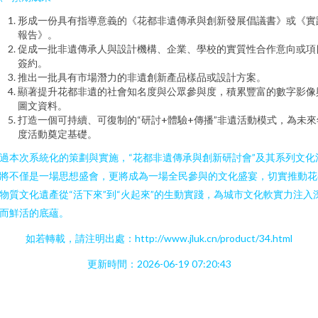
形成一份具有指導意義的《花都非遺傳承與創新發展倡議書》或《實
報告》。
促成一批非遺傳承人與設計機構、企業、學校的實質性合作意向或項
簽約。
推出一批具有市場潛力的非遺創新產品樣品或設計方案。
顯著提升花都非遺的社會知名度與公眾參與度，積累豐富的數字影像
圖文資料。
打造一個可持續、可復制的“研討+體驗+傳播”非遺活動模式，為未來
度活動奠定基礎。
過本次系統化的策劃與實施，“花都非遺傳承與創新研討會”及其系列文化
將不僅是一場思想盛會，更將成為一場全民參與的文化盛宴，切實推動花
物質文化遺產從“活下來”到“火起來”的生動實踐，為城市文化軟實力注入
而鮮活的底蘊。
如若轉載，請注明出處：http://www.jluk.cn/product/34.html
更新時間：2026-06-19 07:20:43