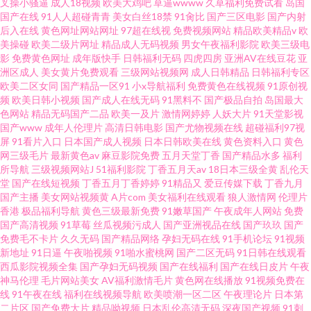
叉操小骚逼
成人18视频
欧美大鸡吧
草逼wwww
久草福利免费试看
岛国
国产在线
91人人超碰青青
美女白丝18禁
91肏比
国产三区电影
国产内射
后入在线
黄色网址网站网址
97超在线视
免费视频网站
精品欧美精品v
欧
美操碰
欧美二级片网址
精品成人无码视频
男女午夜福利影院
欧美三级电
影
免费黄色网址
成年版快手
日韩福利无码
四虎四房
亚洲AV在线豆花
亚
洲区成人
美女黄片免费观看
三级网站视频网
成人日韩精品
日韩福利专区
欧美二区女同
国产精品一区91
小x导航福利
免费黄色在线视频
91原创视
频
欧美日韩小视频
国产成人在线无码
91黑料不
国产极品自拍
岛国最大
色网站
精品无码国产二品
欧美一及片
激情网婷婷
人妖大片
91天堂影视
国产www
成年人伦理片
高清日韩电影
国产尤物视频在线
超碰福利97视
屏
91看片入口
日本国产成人视频
日本日韩欧美在线
黄色资料入口
黄色
网三级毛片
最新黄色av
麻豆影院免费
五月天堂丁香
国产精品水多
福利
所导航
三级视频网站J
51福利影院
丁香五月天av
18日本三级全黄
乱伦天
堂
国产在线短视频
丁香五月丁香婷婷
91精品又
爱豆传媒下载
丁香九月
国产主播
美女网站视频黄
A片com
美女福利在线观看
狼人激情网
伦理片
香港
极品福利导航
黄色三级最新免费
91嫩草国产
午夜成年人网站
免费
国产高清视频
91草莓
丝瓜视频污成人
国产亚洲视品在线
国产玖玖
国产
免费毛不卡片
久久无码
国产精品网络
孕妇无码在线
91手机论坛
91视频
新地址
91日逼
午夜啪视频
91啪水蜜桃网
国产二区无码
91日韩在线观看
西瓜影院视频全集
国产孕妇无码视频
国产在线福利
国产在线日皮片
午夜
神马伦理
毛片网站美女
AV福利激情毛片
黄色网在线播放
91视频免费在
线
91午夜在线
福利在线视频导航
欧美喷潮一区二区
午夜理论片
日本第
二片区
国产免费大片
精品呦视频
日本乱伦高清无码
深夜国产视频
91刺