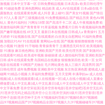
激视频
日本中文字幕一区
日韩免费精品视频
日本高清v
欧美日韩伦理午
夜
91碰超免费
亚洲色图网站
精品欧美
成人AV在线观看
日本a级在线
干
露脸熟女
在线观看黄色网
成人抖音
爰上碰91
国产美女91视频
国产情侣
片
97人人看
国产三级视频在线
91免费视频精品
国产精品另类
黄色AV网
站人
黄色91福利社
污网址18禁
国产高清不卡二区
成人午夜视频免费
欧
美激情福利网
国产青青青草
91草逼视频
免费看片日韩
午夜视频福利免费
国产嫩草视频在线
69叉叉叉
最新日本在线视频
日韩成人a
青青操91
五月
天婷婷
91短视频在线
国产在线观看的
白丝美女自慰网站
91福利免费视
频
加勒比91AV
91在线观看
黄网站av在线
国产视频
狠狠擼狠狠擼
91桃
色小视频
91激情
91干啪啪
青青操青青干
主播诱惑无码专区
欧美视频电
影
91播放
麻豆桃色网站
亚洲欧美国产另类
欧美伦理另类
国产刺激对白
在线观看91精品
欧美成年视频
操碰操揉
成人微拍福利导航
亚洲欧美国产
日韩
成年在线观看免费
岛国精品在线播放
狠狠撸第四色
欧美一页
女同
电影在线观看
91网国产尤物在
毛片网站黄色
狼人三级片
高清男同
国产
日韩伦理淫
成年免费视频
亚洲欧美中文视频
东京热亚洲色图
蜜桃成人超
碰网
91精品小视频
久草福利免费视影
五月天堂网
丰满孕妇av
成人在线
视频|成人在线视频观看|成人在线视频一区|成人在线小视频|成人直播全
裸做爱|成人中文乱幕|成人中文乱幕日|成人中文在线|成人中文字幕|成人
中文字幕免费
苍井空宋祖英|苍井空所有电影|苍井空贴吧|苍井空无乱码
片|苍井空无码之精品|苍井空小公主|苍井空演的1级片|苍井空影音|苍井
空种子连接|苍井空种子文件
97视频福利导航|97视频经典|97视频精
品|97视频精品国产|97视频精品全国|97视频久久|97视频碰碰车|97视频