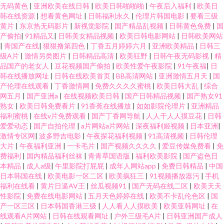
无码黄色
|
亚洲欧美在线日韩
|
欧美日韩啪啪啪
|
午夜后入福利
|
欧美日
韩在线资源
|
想看黄色网址
|
日韩福利永久
|
伦理片韩国电影
|
要看三级
黄片
|
东京热无码影片
|
新视觉影院
|
国产精品乱视频
|
日韩黄色免费
|
国
产偷拍
|
91精品又
|
日韩美女精品视频
|
欧美日韩电影网站
|
日韩欧美网站
|
青国产在线
|
狠狠撸第四色
|
丁香五月婷婷六月
|
亚洲欧美精品
|
日韩三
级A片
|
激情另类图片
|
日韩精品高清
|
欧美狂野
|
日韩午夜无码影视
|
精
品国产的老女人
|
豆花视频国产偷拍
|
欧美性爱午夜影院
|
91午夜福
|
日
韩在线播放网址
|
日韩在线欧美首页
|
BB高清网站
|
亚洲激情五月天
|
国
产伦理在线观看
|
丁香激情网
|
免费久久久久蜜桃
|
欧美日韩大乱
|
综合
网五月
|
国产亚洲a
|
在线视频欧美日韩
|
国产日韩精品视频
|
国产熟女91
熟女
|
欧美日韩免费看片
|
91香蕉在线播放
|
如如影院伦理片
|
亚洲精品
福利蜜桃
|
在线v片免费观看
|
国产丁香网导航
|
人人干人人摸豆花
|
日韩
爱爱动态
|
国产自拍伦理
|
a片网站a片网站
|
深夜福利姬视频
|
日本亚洲
|
激情专区网
|
波多野吉电影
|
午夜探花福利视频
|
91高清视频
|
日韩伦理
大片
|
午夜福利亚洲
|
一卡毛片
|
国产视频久久久久
|
爱豆传媒免费看
|
免
费福利
|
国内精品福利丝袜
|
青青草国语版
|
福利欧美影院
|
国产盗色日
本精品
|
成人a级
|
午里影院打屁屁
|
成年人网站app
|
免费日韩精品
|
中国
日本韩国在线
|
欧美电影一区二区
|
欧美疯狂三
|
91视频播放器污
|
手机
福利在线看
|
黄片日逼AV王
|
丝瓜视频91
|
国产无码在线二区
|
欧美天天
性影院
|
免费在线电影网站
|
五月天色婷婷在线
|
欧美不卡乱伦色区
|
国
产一区三区
|
日本韩国香港三级
|
人人看人人摸欧美
|
欧美亚韩网址
|
在
线观看A片网站
|
日韩在线观看网址
|
户外三级毛A片
|
日韩亚洲国产成人