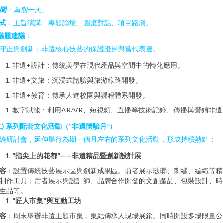
間
：為期一天。
式
：主旨演講、專題論壇、圓桌對話、項目路演。
議題建議
：
. 守正與創新：非遺核心技藝的保護邊界與當代表達。
非遺+設計：傳統美學在現代產品與空間中的轉化應用。
非遺+文旅：沉浸式體驗與旅游線路開發。
非遺+教育：傳承人進校園與課程體系開發。
數字賦能：利用AR/VR、短視頻、直播等技術記錄、傳播與營銷非遺
二) 系列配套文化活動（“非遺體驗月”）
繞研討會，延伸舉行為期一個月左右的系列文化活動，形成持續熱點：
“指尖上的花都”——非遺精品暨創新設計展
容
：設置傳統技藝展示區與創新成果區。前者展示琺瑯、刺繡、編織等精
制作工具；后者展示與設計師、品牌合作開發的文創產品、包裝設計、時
生品等。
“匠人市集”與互動工坊
容
：周末舉辦非遺主題市集，集結傳承人現場展銷。同時開設多場限量公