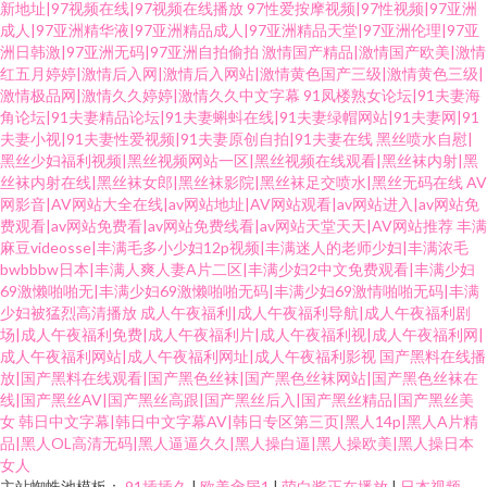
新地址|97视频在线|97视频在线播放
97性爱按摩视频|97性视频|97亚洲
成人|97亚洲精华液|97亚洲精品成人|97亚洲精品天堂|97亚洲伦理|97亚
洲日韩激|97亚洲无码|97亚洲自拍偷拍
激情国产精品|激情国产欧美|激情
红五月婷婷|激情后入网|激情后入网站|激情黄色国产三级|激情黄色三级|
激情极品网|激情久久婷婷|激情久久中文字幕
91凤楼熟女论坛|91夫妻海
角论坛|91夫妻精品论坛|91夫妻蝌蚪在线|91夫妻绿帽网站|91夫妻网|91
夫妻小视|91夫妻性爱视频|91夫妻原创自拍|91夫妻在线
黑丝喷水自慰|
黑丝少妇福利视频|黑丝视频网站一区|黑丝视频在线观看|黑丝袜内射|黑
丝袜内射在线|黑丝袜女郎|黑丝袜影院|黑丝袜足交喷水|黑丝无码在线
AV
网影音|AV网站大全在线|av网站地址|AV网站观看|av网站进入|av网站免
费观看|av网站免费看|av网站免费线看|av网站天堂天天|AV网站推荐
丰满
麻豆videosse|丰满毛多小少妇12p视频|丰满迷人的老师少妇|丰满浓毛
bwbbbw日本|丰满人爽人妻A片二区|丰满少妇2中文免费观看|丰满少妇
69激懒啪啪无|丰满少妇69激懒啪啪无码|丰满少妇69激情啪啪无码|丰满
少妇被猛烈高清播放
成人午夜福利|成人午夜福利导航|成人午夜福利剧
场|成人午夜福利免费|成人午夜福利片|成人午夜福利视|成人午夜福利网|
成人午夜福利网站|成人午夜福利网址|成人午夜福利影视
国产黑料在线播
放|国产黑料在线观看|国产黑色丝袜|国产黑色丝袜网站|国产黑色丝袜在
线|国产黑丝AV|国产黑丝高跟|国产黑丝后入|国产黑丝精品|国产黑丝美
女
韩日中文字幕|韩日中文字幕AV|韩日专区第三页|黑人14p|黑人A片精
品|黑人OL高清无码|黑人逼逼久久|黑人操白逼|黑人操欧美|黑人操日本
女人
主站蜘蛛池模板：
91插插久
|
欧美肏屄1
|
萌白酱正在播放
|
日本视频