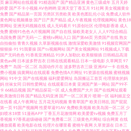
页
麻豆网站在线观看
91精选国产
国产精品亚洲
黄色三级成年
五月天婷
婷爱
国产不卡小视频
AV色哟哟
亚洲天堂丁香五月
91社网
美女视频黄全
婷午夜精品久久性色 91桃色入口 国产免费AV资源 深夜小视频 91国产视频在
免费
国产精品第一页国
另类区另类欧美
欧美色图乱伦小说
免费成人软件
黄色网址视频播放
国产日产美产精品
成人午夜视频
伦理视频网站
黄色18
线观看吃瓜 大香焦狠操B 内射免费网站 影音先锋资源站婷婷 豆花吃瓜网 日韩
禁网站
亚洲无码视频在线
成人无码看片
91原创社区
伦理电影香港
成人
免费
蜜桃91色色
A片视频网
国产自在线
操欧美老女人
人人97综合精品
岛国免费
国产无码一二
蜜桃tv网站入口
国产第66页
另类国产在线
熟女
精品伦理 91色库 国产精品夜夜 黄色片91 91色美白乳 国产三级国产精品自产
自拍偷拍
青青久视频
久草新视频在线
激情深爱欧美激情
91视频官网国产
狠狠操-91
91我要操
国产ts视频网站
国产美女视频网站
91视频成人下载
东方av在线网 欧美人妖淫乱成人专区 91视频私拍 久草成人在线观看 中文字
国产无码色色
91香蕉亚洲精品
91伊人加勒比
欧美狠狠插
日韩精品高清
黄色av网
日本波多野吉衣
日韩在线观看精品
日本一级电影
久草网页
97
免费艹
岛国一区二区
岛国动作片在
波多野吉衣三级
亚洲AV一卡
在线免
幕海角 91自拍论坛地址 玖玖大香蕉老司机 性爱动图 91已拍视频 伦理一级大
费小视频
搞黄网站在线观看
免费色情A片网扯
91资源在线视频
蜜桃视频
网站
91中文
国产在线视频
福利爱爱网址
岛国搬运工首页
伦理朋友的妈
片 91高清视频 激情都市瑟瑟瑟 深爱激情婷婷五月 91日精品 国产第19页 婷婷
妈
丝袜女同
日韩性爱网址
在线观看日本黄
亚洲国产第一网站
国产99不
卡
66精品视频
国产精品探花一区
成人免费国产大片
国产在线网址观看
欧美激情日韩
国产精品无码亚洲
国产一区二区黄片
喷潮一区
福利姬足交
五月激情五月一本 91色婷婷午夜综合网站 黄色片在线免费观看 91大神图片
在线看
成人午夜网址
五月花无码视频
青青草国产
欧美日韩乱
国产屁屁
第一页
91国产视频网
性爱草逼91AV
免费欧美视频
欧美岛国一区二区
少
东方aⅴ影库 三级做爱毛片 91色色在线观看 国产精品久久夜夜操 日韩欧美日
妇喷水18禁
51漫画APP
丁香五月花激情网
欧美爱爱tv视频
免费五月丁
香视频
97香蕉超级碰碰
国产免费看二区
三级黄色片网站
综合网黄
在线
播放观看
欧美电影在线
伦理片在哪里看
蜜桃午夜网
久草资源在
日本三
韩久久 91福利视频地址导航 吃瓜AV网 91免费热播视频 国产在线91丝袜 婷婷
级大全
久久福利
福利所导航视频
成人片免费
国产第9页
中文字幕bt原声