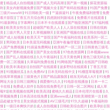
蜜
|
精品成人自拍视频
|
国产成人无码高潮
|
国产第一视频
|
探花资源福
利
|
美女内射视频免费
|
国产视频大全
|
国产有码在线播放
|
91国产免费
|
三级片wwwW
|
91日韩欧美一级
|
艹逼插逼91
|
午夜免费福利密臀
|
免费
看片影院
|
丁香五月天综合网
|
四虎跳转到新域名
|
免费看片在线观看
|
91最新网址
|
字幕网91
|
日本不卡在线观看
|
国产啪亚洲国产
|
97福利视
频
|
欧美美女性生活
|
超碰国产欧美人人
|
人人澡在线视频
|
日韩在线购
美
|
三级片男人天堂
|
久草视频聊天
|
亚洲国产视频在线
|
日韩在线电影
|
国产成人短视频
|
欧美天天艹影院
|
国产午夜福利在线
|
欧美系列一区二
区
|
男同欧美
|
日本美眉无码视频
|
亞洲午夜倫理電影
|
日韩免费影视
|
成
人国产免费视频
|
91插逼免费网站
|
欧美精产一区二区
|
日韩黄色三级毛
片
|
国产黑料在线观看
|
国产美女在线看
|
97色色资源网
|
日本视频www
色
|
国产乱人视频在线
|
久久午夜福利
|
五月天黄色网
|
黄色三级无码
|
免
费一区二区视频
|
久草福利免费在线
|
91网络国产视频
|
在线国产日韩欧
美
|
欧美丰满老妇
|
自拍国产在线观看
|
波多野结在线观看
|
丁香五月亚
洲
|
91视频丝瓜
|
永久免费AV
|
日本无码在线中文
|
91榴莲草莓视屏
|
91
在线草草视频
|
三级黄色片
|
国产精品露脸国
|
精东无码成人A片
|
91免费
网址大全
|
日韩三级网址
|
偶爱撸91久久
|
91电影在线播放
|
日本一卡二
卡在线
|
免费成人软件
|
岛国在线免费毛片
|
日韩一区二区网站
|
成人草
莓91
|
欧美视频在线网
|
欧美高清
|
蜜桃久久精品
|
日本伦理片在线看
|
久
草视频免费
|
日本高清在线免费
|
亚洲www成人
|
性欧美潮喷第一次
|
精
品处破女学生
|
美女插拔式视频
|
AV三级毛片
|
97久久超碰
|
午夜福利你
懂
|
一级日本爽快片的
|
成人自拍视频
|
日韩欧美综合图片
|
欧美孕妇
|
国