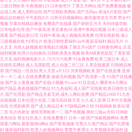
三级日韩欧美
午夜视频123
日本推理片
丁香五月网站
国产免费看视频
极
色女网 91色动漫视频成人 国产微拍17C 色情人妖伪娘一区 91巨乳黑丝美女
品成人色
成人黑料自拍
国产日韩欧美网站
国产无码av
老湿A片影院
国产
精品自拍偷拍
牛牛影院A片
日韩无码视频网站
都市激情变态另类
男女91
视频
字幕在线精品播放
免费国产在线看
国产婷婷五月天
无码传媒导航
国产95在线视频 日本美女bb 萌白酱白虎一线天 91福利社区 大香蕉肏屄 日韩
日本电影伦理
国产午夜高清
美女黄色18
亚洲午夜精品视频
日本三级成人
观看
国产精品第12页
日韩午夜场
成人视频高清免费
伦理在线影视
成人
无码红杏视频 91香蕉水蜜桃叉叉 久草福利资免费 亚洲日韩欧美自慰在线 97
三级视频在线
91理论片
欧美日韩性爱福利
av午夜探花福利
精品毛片
久
久叉叉
另类人妖视频
欧美熟妇穴视频
丁香五月V国产
日韩黄色网址
豆花
福利视频
轮理片自拍偷拍
日韩欧美美女视频
欧美A级黄色影院
丁香影视
视频资源总站 日韩无码一卡 91在线白丝 免费观看日韩A片无码 91cn免费网
五月花
福利视频电影久久
污污污污免费
91金典免费
欧美三级日本
成人
在线吃瓜网站
成人岛国影院
成人动漫二区三区
久草在线最新
日韩精品推
站 www豆花社区 男人的天堂人人干 91豆奶国产熟女 黑丝人妖TS红杏 国产福
荐
国产精品一区自拍
男人天堂
a片123
另类视频欧美
国产在线直播
亚洲
卡一卡二
成人在线免费看黄
操操无码视频
国产高清第一页
91国产在线播
放
国产女人夜夜做
国产在线小视频
91com
91豆花成人
哪里有A片网址
利喷水视频91 午夜宅男女看片视频 久久青青草操比较换 日韩无码av中出 中
精产国品
香蕉视频国产精品
91九色福利
成人国产无线视
欧美日韩性生活
片
国产伦理剧
国产精品无套无码
成年人网站免费
国产精品1000
91九色
文字幕人妻精品一区 国产偷在线 97色色狼友 91在线白丝 福利社快播 91豆花
在线视频
日本伦理片在线
三级无码在线天堂
久久成人亚洲
日本中文视频
在线
伦理剧推荐
国产成人精品日本
97甜桃品种介绍
91插插插
欧美SE第
二页
毛片内射女
激情另类欧美一二
国产色视频
孕妇三级av无码
日韩欧
视频观看 欧美a在观看 九一久久精品 91亚洲大成网污www 男女喷水网站 午
美色综合
美女社区成人
在线免费看片
日本一级
国产传媒视频网站
免费
观看污网站
最新激情h网站
国产喷浆抽搐
宅男久久国产精品
国产乱肥老
夜成人手机在线 久久精产品 亚洲骚逼网 先锋影音女同性恋 老司机电影福利
妇
最新福利影院
欧美人妖视频网站
窝窝午夜理论
久草视频深夜福利
波