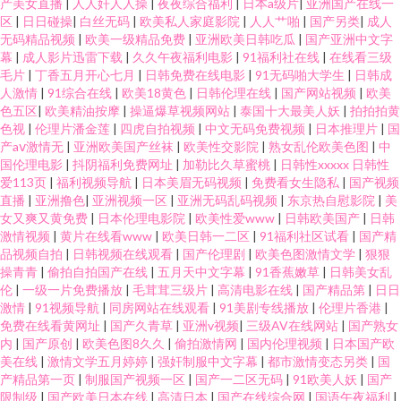
产美女直播
|
人人奸人人操
|
夜夜综合福利
|
日本a级片
|
亚洲国产在线一
区
|
日日碰操
|
白丝无码
|
欧美私人家庭影院
|
人人艹啪
|
国产另类
|
成人
无码精品视频
|
欧美一级精品免费
|
亚洲欧美日韩吃瓜
|
国产亚洲中文字
幕
|
成人影片迅雷下载
|
久久午夜福利电影
|
91福利社在线
|
在线看三级
毛片
|
丁香五月开心七月
|
日韩免费在线电影
|
91无码啪大学生
|
日韩成
人激情
|
91综合在线
|
欧美18黄色
|
日韩伦理在线
|
国产网站视频
|
欧美
色五区
|
欧美精油按摩
|
操逼爆草视频网站
|
泰国十大最美人妖
|
拍拍拍黄
色视
|
伦理片潘金莲
|
四虎自拍视频
|
中文无码免费视频
|
日本推理片
|
国
产aⅴ激情无
|
亚洲欧美国产丝袜
|
欧美性交影院
|
熟女乱伦欧美色图
|
中
国伦理电影
|
抖阴福利免费网址
|
加勒比久草蜜桃
|
日韩性xxxxx 日韩性
爱113页
|
福利视频导航
|
日本美眉无码视频
|
免费看女生隐私
|
国产视频
直播
|
亚洲撸色
|
亚洲视频一区
|
亚洲无码乱码视频
|
东京热自慰影院
|
美
女又爽又黄免费
|
日本伦理电影院
|
欧美性爱www
|
日韩欧美国产
|
日韩
激情视频
|
黄片在线看www
|
欧美日韩一二区
|
91福利社区试看
|
国产精
品视频自拍
|
日韩视频在线观看
|
国产伦理剧
|
欧美色图激情文学
|
狠狠
操青青
|
偷拍自拍国产在线
|
五月天中文字幕
|
91香蕉嫩草
|
日韩美女乱
伦
|
一级一片免费播放
|
毛茸茸三级片
|
高清电影在线
|
国产精品第
|
日日
激情
|
91视频导航
|
同房网站在线观看
|
91美剧专线播放
|
伦理片香港
|
免费在线看黄网址
|
国产久青草
|
亚洲v视频
|
三级AV在线网站
|
国产熟女
内
|
国产原创
|
欧美色图8久久
|
偷拍激情网
|
国内伦理视频
|
日本国产欧
美在线
|
激情文学五月婷婷
|
强奸制服中文字幕
|
都市激情变态另类
|
国
产精品第一页
|
制服国产视频一区
|
国产一二区无码
|
91欧美人妖
|
国产
限制级
|
国产欧美日本在线
|
高清日本
|
国产在线综合网
|
国语午夜福利
|