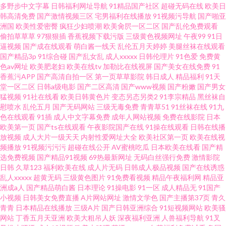
多野步中文字幕
日韩福利网址导航
91精品国产社区
超碰无码在线
欧美日
韩高清免费
国产激情视频三区
宅男福利在线播放
91视频污导航
国产啪亚
院 91真人视频 亚洲入人妻 日本黄色高清视频网站 www操逼肏肏逼肏逼 海角
洲国
欧美性爱密臀
疯狂少妇喷潮
欧美肏屄一区二区
国产乱伦免费观看
偷拍草草草
97狠狠插
香蕉视频下载污版
三级黄色视频网址
午夜99
91日
社区豆花网址 久久99热色 密桃视频成人网站亚洲 青青草国拍2019 日韩无码
逼视频
国产成在线观看
萌白酱一线天
乱伦五月天婷婷
美腿丝袜在线观看
国产精品3p
91综合碰
国产乱女乱
成人xxxxx
日韩伦理片
91色爱
免费黄
色av网址
欧美肥老妇
欧美在线tv
加勒比在线视屏
国产美女在线免费
91
高清一区 Www久草 九九干逼
香蕉污APP
国产高清自拍一区
第一页草草影院
韩日成人
精品福利
91天
堂一区二区
日韩a级电影
国产二区高清
国产www视频
国产粉嫩
国产男女
猛视频
91社在线看
欧美日韩黄色片
变态另态另类2
91李宗精品
黑丝袜自
慰喷水
乱伦五月
国产无码网站
三级无毒免费
青青草51
91丝袜在线
91九
色在线观看
91插
成人中文字幕免费
成年人网站视频
免费在线影院
日本
欧美第一页
国产ts在线观看
午夜影院国产在线
91操在线观看
日韩在线播
放视频
成人大片一级天天
内射性爱网址大全
欧美社区第一页
欧美在线视
频播放
91视频污污污
超碰在线公开
AV蜜桃吃瓜
日本欧美在线看
国产精
选免费视频
国产精品91视频
69热最新网址
无码白丝强行免费
激情影院
日韩
久草123
福利欧美在线
成人片无码
日韩成人极品视频
国产在线诱惑
乱人xxxxx
超黄无码
三级黄色图片
91免费看视频
精品午夜福利网
精品亚
洲成a人
国产精品萌白酱
日本理论
91操电影
91一区
成人精品无
91国产
小视频
日韩美女免费直播
A片网站网址
激情文学色
国产主播第37页
青久
青青
日本精品在线播放
三级A片
国产日韩亚洲综合
91短视频网站
欧美骚
网站
丁香五月天亚洲
欧美大粗吊人妖
深夜福利亚洲
人兽福利导航
91叉