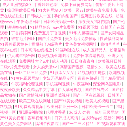
|
成人亚洲视频30
|
丁香婷婷色综
|
免费下载肏屄网站
|
偷拍性爱片上网
卖
|
操你啦欧美日韩
|
91大神网站0
|
欧美一级aa
|
欧美午夜免费电影
|
免
费在线超碰碰
|
日韩成人一区
|
孕妇内射国产
|
亚洲图片欧美在线
|
超碰
碰www
|
午夜论理日韩
|
日韩欧美影院一区
|
深夜美女福利视频
|
国产伦
理
|
狠狠撸在线
|
91精品综合
|
gay片免费看
|
91视频下载
|
自拍国产在线
观看
|
丁香婷婷网
|
免费五月丁香视频
|
91华人超碰国产
|
国产女同精品
自拍
|
谁有毛片网址
|
国产片免费看
|
美女毛片免费插放
|
性爱福利网址
|
91香蕉视频黄色
|
樱桃熟了A级毛片
|
黄色美女视频网址
|
偷拍草草草
|
午
夜AV在线
|
日本高清在线播放
|
91福利社在线
|
成人区精品人
|
粉嫩福利
姬
|
伊人成年综合网
|
欧美视频亚洲图片
|
免费日本高清视频
|
亚洲女同
在线观看
|
免费网址大全a片
|
成人动漫
|
日日爽夜夜爽
|
欧美视频日韩
|
二级c片免费观看
|
女人的天堂av
|
高清国产视频
|
激情久久
|
欧美在线视
频在线
|
一区二区三区免费
|
91影库叉叉叉
|
91视频磁力链接
|
欧洲视频
在线
|
91黄色视频网站
|
少妇无码精品专区
|
青青色超碰
|
国产精品亚洲
欧美
|
午夜福利伦理视频
|
手机福利视频
|
午夜福利a
|
深爱网岛国电影
|
夜夜爱欧美
|
久久精品中文字幕
|
伊人草莓视频
|
国产在线专区
|
国产精
品尤物在
|
国产激情视频
|
亚洲草莓视频
|
国产一区在线视频
|
日韩国产
在线观看
|
欧美三级在线网址
|
国产91美女视频
|
欧美人妖视频
|
国产黑
料视频
|
91免费观看视频
|
欧美日韩亚洲一区
|
日韩欧美卡一卡二
|
福利
视频一区
|
亚洲福利影院
|
伦理片香港
|
3d成人动漫h
|
成年三级网站
|
国
产91美女视频
|
香蕉视频污片
|
日韩成人高清
|
波多野结衣
|
最新91网站
|
黄色美女免费网站
|
福利午夜影院
|
国产一二三区精品
|
91视频观看在线