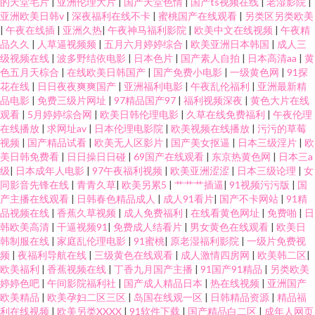
的天堂毛片
|
亚洲伦理大片
|
国产天堂色情
|
国产ts视频在线
|
老湿影院
|
亚洲欧美日韩v
|
深夜福利在线不卡
|
蜜桃国产在线观看
|
另类区另类欧美
|
午夜在线插
|
亚洲久热
|
午夜神马福利影院
|
欧美中文在线视频
|
午夜精
品久久
|
人草逼视频频
|
五月六月婷婷综合
|
欧美亚洲日本韩国
|
成人三
级视频在线
|
波多野结依电影
|
日本色片
|
国产素人自拍
|
日本高清aa
|
黄
色五月天棕合
|
在线欧美日韩国产
|
国产免费小电影
|
一级黄色网
|
91探
花在线
|
日日夜夜爽爽国产
|
亚洲福利电影
|
午夜乱伦福利
|
亚洲最新精
品电影
|
免费三级片网址
|
97精品国产97
|
福利视频深夜
|
黄色大片在线
观看
|
5月婷婷综合网
|
欧美日韩伦理电影
|
久草在线免费福利
|
午夜伦理
在线播放
|
求网址av
|
日本伦理电影院
|
欧美视频在线播放
|
污污的草莓
视频
|
国产精品试看
|
欧美无人区影片
|
国产美女抠逼
|
日本三级淫片
|
欧
美日韩免费看
|
日日操日日碰
|
69国产在线观看
|
东京热黄色网
|
日本三a
级
|
日本成年人电影
|
97午夜福利视频
|
欧美亚洲涩涩
|
日本三级论理
|
女
同影音先锋在线
|
青青久草
|
欧美另累5
|
艹艹艹插逼
|
91视频污污版
|
国
产主播在线观看
|
日韩春色精品成人
|
成人91看片
|
国产不卡网站
|
91精
品视频在线
|
香蕉久草视频
|
成人免费福利
|
在线看黄色网址
|
免费啪
|
日
韩欧美高清
|
干逼视频91
|
免费成人结看片
|
男女黄色在线观看
|
欧美日
韩制服在线
|
家庭乱伦理电影
|
91蜜桃
|
原老湿福利影院
|
一级片免费视
频
|
夜福利导航在线
|
三级黄色在线观看
|
成人激情四房网
|
欧美韩二区
|
欧美福利
|
香蕉视频在线
|
丁香九月国产主播
|
91国产91精品
|
另类欧美
婷婷色吧
|
午间影院福利社
|
国产成人精品日本
|
热在线视频
|
亚洲国产
欧美精品
|
欧美孕妇二区三区
|
岛国在线观一区
|
日韩精品资源
|
精品福
利在线视频
|
欧美另类XXXX
|
91软件下载
|
国产精品白二区
|
成年人网页