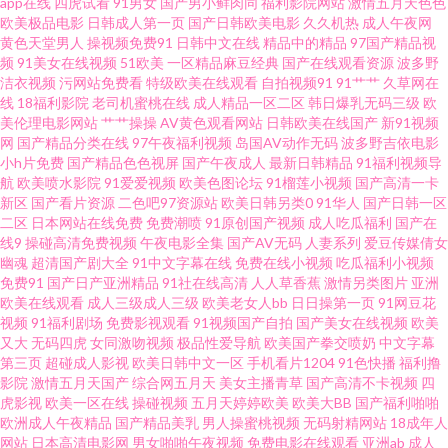
app在线
四虎试看
91男女
国产男小鲜肉同
福利影院网站
激情五月天色色
欧美极品电影
日韩成人第一页
国产日韩欧美电影
久久机热
成人午夜网
黄色天堂男人
操视频免费91
日韩中文在线
精品中的精品
97国产精品视
欧美精品久色视频网 天堂男人操 91破解版在线观看 成人日韩网址 精品综合
频
91美女在线视频
51欧美
一区精品麻豆经典
国产在线观看资源
波多野
洁衣视频
污网站免费看
特级欧美在线观看
自拍视频91
91艹艹
久草网在
人妻在线 日韩大片伦理 91国在线视频 www91免费版 久艹网伊人 色界福利导
线
18福利影院
老司机蜜桃在线
成人精品一区二区
韩日爆乳无码三级
欧
美伦理电影网站
艹艹操操
AV黄色观看网站
日韩欧美在线国产
新91视频
网
国产精品分类在线
97午夜福利视频
岛国AV动作无码
波多野吉依电影
航 在线a不卡 TS黑料吃瓜一区二区 海角紧网 日本一区二区三区A片 亚洲成人
小h片免费
国产精品色色视屏
国产午夜成人
最新日韩精品
91福利视频导
航
欧美喷水影院
91爱爱视频
欧美色图论坛
91榴莲小视频
国产高清一卡
91黄色 91网站入口免费 99久久精品网 国内福利视频第7页 人人操超碰蜜臀
新区
国产看片资源
二色吧97资源站
欧美日韩另类0
91华人
国产日韩一区
二区
日本网站在线免费
免费潮喷
91原创国产视频
成人吃瓜福利
国产在
线9
操碰高清免费视频
午夜电影全集
国产AV无码
人妻系列
爱豆传媒倩女
AV 91一区三区 国产精品日 日韩A片一区二区 亚洲制丝袜伦 91看看婷婷综合
幽魂
超清国产剧大全
91中文字幕在线
免费在线小视频
吃瓜福利小视频
免费91
国产日产亚洲精品
91社在线高清
人人草香蕉
激情另类图片
亚洲
久久综合国产自拍 手机av先锋网 国产精品久久! 亚成人洲电影在线 超碰av97
欧美在线观看
成人三级成人三级
欧美老女人bb
日日操第一页
91网豆花
视频
91福利剧场
免费影视观看
91视频国产自拍
国产美女在线视频
欧美
又大
无码四虎
女同激吻视频
极品性爱导航
欧美国产拳交喷奶
中文字幕
久久一久久 日韩一级视频 影音先锋理论片 国产第123页 欧美sss视频在线 黑
第三页
超碰成人影视
欧美日韩中文一区
手机看片1204
91色快播
福利撸
影院
激情五月天国产
综合网五月天
美女主播青草
国产高清不卡视频
四
料资源总站 首页日韩 91N日韩成人性爱 国产ts网站在线观看 欧美性爱网第四
虎影视
欧美一区在线
操碰视频
五月天婷婷欧美
欧美大BB
国产福利啪啪
欧洲成人午夜精品
国产精品美乳
男人操蜜桃视频
无码射精网站
18成年人
网站
日本高清电影网
男女啪啪午夜视频
免费电影在线观看
亚洲ab
成人
页 91在线观看视频网站 久久伊人久久91 人妻东京热素人 国产拉拉 日韩精品