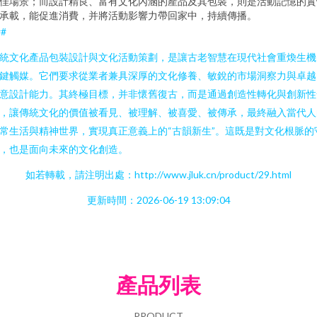
佳場景；而設計精良、富有文化內涵的產品及其包裝，則是活動記憶的實
承載，能促進消費，并將活動影響力帶回家中，持續傳播。
##
統文化產品包裝設計與文化活動策劃，是讓古老智慧在現代社會重煥生機
鍵觸媒。它們要求從業者兼具深厚的文化修養、敏銳的市場洞察力與卓越
意設計能力。其終極目標，并非懷舊復古，而是通過創造性轉化與創新性
，讓傳統文化的價值被看見、被理解、被喜愛、被傳承，最終融入當代人
常生活與精神世界，實現真正意義上的“古韻新生”。這既是對文化根脈的
，也是面向未來的文化創造。
如若轉載，請注明出處：http://www.jluk.cn/product/29.html
更新時間：2026-06-19 13:09:04
產品列表
PRODUCT