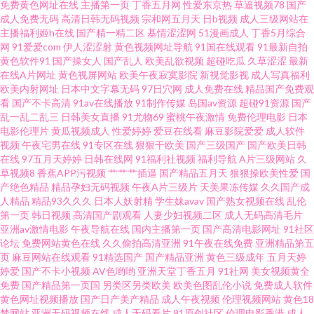
免费黄色网址在线
主播第一页
丁香五月网
性爱东京热
草逼视频78
国产
成人免费无码
高清日韩无码视频
宗和网五月天
日b视频
成人三级网站在
主播福利姬h在线
国产精一精二区
基情涩涩网
51漫画成人
丁香5月综合
岛国无码网址一区二区 日韩高清无码社区 91黑丝精品 国产黑丝av 欧美日韩
网
91爱爱com
伊人涩涩射
黄色视频网址导航
91国在线观看
91最新自拍
黄色软件91
国产操女人
国产乱人
欧美乱欲视频
超碰吃瓜
久草涩涩
最新
亚洲色色 在线小视频 91网址免费胸 国产精品中文网 影音先锋成人A片 91在
在线A片网址
黄色视屏网站
欧美午夜寂寞影院
新视觉影视
成人写真福利
欧美内射网址
日本中文字幕无码
97日穴网
成人免费在线
精品国产免费观
看
国产不卡高清
91av在线播放
91制作传媒
岛国av资源
超碰91资源
国产
线视频免费91 九九干逼 手机免费福利视频91 91黄瓜在线免费观看 岛国黄色
乱一乱二乱三
日韩美女直播
91尤物69
蜜桃午夜激情
免费伦理电影
日本
电影伦理片
黄瓜视频成人
性爱婷婷
爱豆在线看
麻豆影院爱爱
成人软件
一级片官网 AV无码波多野 九九久久日韩无码 91ncom免费网 肏屄A∨ 日本阿
视频
午夜宅男在线
91专区在线
狠狠干欧美
国产三级国产
国产欧美日韩
在线
97五月天婷婷
日韩在线网
91福利社视频
福利导航
A片三级网站
久
草视频8
香蕉APP污视频
艹艹艹插逼
国产精品五月天
狠狠操欧美性爱
国
V免费视频 91福利小电影 阿v电影 欧美成人多人免费 亚洲先峰资源网 91天仙
产绝色精品
精品孕妇无码视频
午夜A片三级片
天美果冻传媒
久久国产成
人精品
精品93久久久
日本人妖射精
学生妹avav
国产熟女视频在线
乱伦
国产在线观看 欧日美不卡 91大神车震 AV网站网址黄 免费在线播放福利av 91
第一页
韩日视频
高清国产剧观看
人妻少妇视频二区
成人无码高清毛片
亚洲av激情电影
午夜导航在线
国内主播第一页
国产高清电影网址
91社区
论坛
免费网站黄色在线
久久偷拍高清亚洲
91午夜在线免费
亚洲精品第五
大神精品丝袜女神 肏屄资源网 美日韩色片 香蕉伊在 91人操人 国内在线91 婷
页
麻豆网站在线观看
91精选国产
国产精品亚洲
黄色三级成年
五月天婷
婷爱
国产不卡小视频
AV色哟哟
亚洲天堂丁香五月
91社网
美女视频黄全
婷午夜精品久久性色 91桃色入口 国产免费AV资源 深夜小视频 91国产视频在
免费
国产精品第一页国
另类区另类欧美
欧美色图乱伦小说
免费成人软件
黄色网址视频播放
国产日产美产精品
成人午夜视频
伦理视频网站
黄色18
禁网站
亚洲无码视频在线
成人无码看片
91原创社区
伦理电影香港
成人
线观看吃瓜 大香焦狠操B 内射免费网站 影音先锋资源站婷婷 豆花吃瓜网 日韩