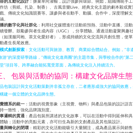
容的互動化設計
：摒棄單向灌輸，設計強參與環節。例如，組織傳統手工
作坊（剪紙、扎染、制香）、古風音樂Live、經典文化主題的劇本殺或實
戲、傳統文化知識競賽等。讓參與者在動手、動腦、合作中，深度理解文
涵。
播的數字化與社群化
：利用社交媒體進行活動前預熱、活動中直播、活動
續發酵。鼓勵參與者生成內容（UGC），分享體驗。通過活動凝聚興趣
（如漢服同袍、茶文化愛好者），形成持續的文化交流與共創生態，使單
動產生長尾效應。
. 模式創新探索
：文化活動可與旅游、教育、商業綜合體結合。例如，“非
旅游”的深度研學路線，“傳統文化進商圈”的主題市集，與學校合作的“第
堂”項目等。跨界融合能拓寬受眾面，為傳統文化注入持續活力。
三、 包裝與活動的協同：構建文化品牌生態
品包裝設計與文化活動策劃并非孤立存在，二者應形成強大的協同效應，
構建一個立體的文化品牌生態。
覺體系的統一
：活動的視覺形象（主視覺、物料）與產品包裝的設計語言
持一致性，強化品牌識別度。
事邏輯的貫通
：產品包裝所講述的文化故事，可以在活動中得到延伸和具
體驗；活動中的亮點元素，亦可衍生為新的文創產品及其包裝設計。
量與轉化的閉環
：精彩的文化活動能吸引大量關注，成為產品展示與銷售