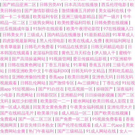
|
国产精品亚洲二区
|
日韩另类AY
|
日本高清在线播放
|
西瓜伦理电影
|
欧
美日韩偷拍
|
国产激情影视综合
|
激情播播五月婷婷
|
美女福利在线
|
中
国一卡二卡视频
|
欧美福利专区
|
亚洲三级电影精品
|
国产一级片
|
牛牛
精品一区二区
|
三级男女网站
|
欧美性爱福利导航
|
日韩免费在线视频
|
丝瓜视频成年版
|
91制作在线观看
|
欧美午夜理论影院
|
97在线视频入口
|
日韩美女片
|
三级成人
|
国内精品在线播放
|
91最新精品国
|
91草草成人
|
四虎影视最新网址
|
黑人伦理电影
|
欧美在线成人免费
|
夜间福利网址
|
青青草最新
|
日韩毛片免费看
|
91精品在线资源
|
日韩无码精品电影
|
日
本韩国在线观看
|
老湿福利影院
|
黄色五月天棕合
|
伊人狼人干
|
蜜桃午
夜网
|
国产高清操逼网站
|
91视频管网
|
爱豆传媒精品影视
|
97亚洲精华
液
|
日韩在线黄色网址
|
丁香五月新址
|
91草莓
|
香蕉五月婷
|
三级毛片网
站
|
日韩亚洲欧美中文
|
午夜福利300
|
日韩无码中文精品
|
黑料吃瓜精品
偷拍
|
亚洲欧洲偷拍性爱
|
香蕉app
|
欧美日批网
|
亚洲色无码
|
日韩无码
视频观看
|
日韩乱伦网站
|
国产激情专区
|
Av三级网址
|
丁香乱伦
|
91短视
频app 91短视频ios
|
国产91白丝在
|
吃瓜视频一区
|
操碰国产
|
深夜福利
小电影
|
四虎网站
|
日韩影院区
|
亚洲精品99
|
日日操碰的视频
|
国产二区
无码
|
疯狂少妇喷潮
|
欧美影院一二一
|
喷水网站
|
欧美日韩成人影院
|
亚
洲一区成人视频
|
回复美女黄色免费
|
午夜美女福利视频
|
亚洲伦理大片
|
国产在线精品毛片
|
欧美暴汗操
|
成人精品一区二
|
国产欧美在线视频
|
免费观A
|
国产一区二区三区
|
国产免费一区二区
|
91视频免费看看
|
香蕉
视频网页
|
影音先锋日本熟女
|
国产伦理在线观看
|
成人富二代app
|
美女
免费网站全黄
|
热门午夜福利
|
国产三级精品
|
91成人网站在线
|
女人一