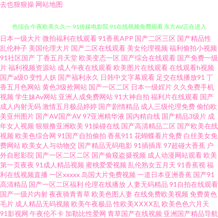
去也狠狠操
网站地图
日本一级大片
微拍福利在线观看
91香蕉APP
国产二区三区
国产精品性
青青草原香蕉久久 视频91 俺来也伦理黄 国产精品色色 久草男人av天堂 欧美
乱伦种子
美国伦理大片
国产二区在线观看
美女伦理视频
福利偷拍小视频
91社区国产
丁香五月天堂
欧美变态一区
国产综合在线观看
国产免费一级
片
福利视频资源站
成人午夜在线观看
欧美图片在线观看
在线观看h视频
色综合 午夜欧美久久一 91传媒电影院 91在线视频免费观看 东方AV正在进入
国产a级0
变性人妖
国产福利永久
日韩中文字幕观看
足交在线播放91
丁
香五月色网站
黄色3级抢网站
国产一区二区
日本一级婬片
久久免费手机
人妻社区 91免费破处 婷婷色播综合在线 久久网站链接 豆花社区在线 91情侣
视频
学生妹Av网站
亚洲人成免费网站
91大神自拍
福利片在线观看
国产
成人内射无码
激情五月极品婷婷
国产剧情精品
成人三级伦理免费
偷怕欧
美亚州图片
国产AV国产AV
97亚洲精华液
国内精自线
国产精品3级片
成
超碰 国产艹合集 欧美一级在线 91VA久久 91午夜福利丝袜视频 东京热伊人av
年女人视频
狠狠撸亚洲欧美
91操碰在线
国产高清精品二区
国产欧美在线
视频
欧美色综合网
91国产自拍偷拍
香蕉911
花蝴蝶看片免费
白丝美女免
欧美色TV 天美传媒A片 91国产视频在线观看免费 91永久免费网页视频入口
费网站
欧美女人与动物交
国产精品无码电影
91插插库
97超碰大香蕉
户
外自慰影院
国产一区二区二区
国产偷窥盗摄视频
成人动漫网站观看
欧美
第一页夜夜
91成人精品视频
蜜桃爱爱视频
乱伦熟女五月天
91香蕉视
福
黄色小视频入口 色欧美影网站 亚洲精品国产区 第一福利视频91 91色情主站
利在线视频直播
一区xxxxx
岛国大片免费视频
一道日本亚洲香蕉
国产91
高清精品
国产一区二区福利
伦理在线播放
人妻无码精品
91自拍在线观看
激情福利社 婷婷丁香一区二区亚洲 91国内在线播放 福利导航 欧美变态另类
国产一级片内射
夜夜骑青青草
欧美色图人妻
在线免费欧美视频
免费黄色
毛片
成人精品无码视频
欧美午夜极品
性欧美ⅩⅩⅩⅩ乱
欧美色色六月天
91影视网
午夜伦不卡
加勒比性爱网
青草国产在线视频
亚洲国产精品导航
婷婷深爱社区 在线天堂9 91人人肏 大香蕉av网 黄网男人Av天堂 人妻婷婷在