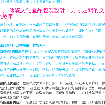
文化傳承的載體，更是文化創新的前沿陣地。
一、 傳統文化產品包裝設計：方寸之間的文
化敘事
統文化產品的包裝，早已超越了其保護商品、便于運輸的基本功能，演變
種重要的文化表達與品牌敘事媒介。優秀的包裝設計，能夠在方寸之間，
一個生動的文化故事，喚醒消費者的情感共鳴與身份認同。
. 設計原則：形神兼備，古為今用
文化符號的提煉與轉化
：設計師需深入理解傳統文化內核，如儒家思想的
之美、道家思想的自然無為、民間藝術的質樸熱情，從中提煉具有代表性
覺符號（如紋樣、色彩、文字、造型）。關鍵不在于簡單的復制粘貼，而
進行符合現代審美的再創造。例如，將傳統云紋、回紋進行幾何化、簡約
理，或運用故宮紅、青花藍等經典色彩搭配現代構圖。
質的現代演繹
：傳統包裝常使用竹、木、陶、絲綢、宣紙等天然材料，體
“道法自然”的哲學。現代設計可以沿用這些材質的質感與環保理念，同時
環保新材料與先進工藝（如激光雕刻、環保油墨印刷），在觸感與視覺上
既傳統又新穎的體驗。
能的融合與提升
：包裝設計需充分考慮用戶體驗。例如，設計成可重復利