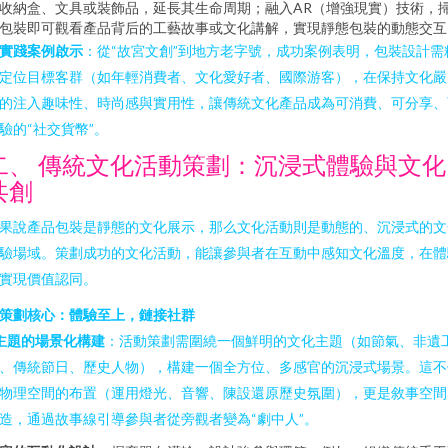
收納盒、文具或裝飾品，延長其生命周期；融入AR（增強現實）技術，
包裝即可觀看產品背后的工藝故事或文化講解，實現靜態包裝的動態交互
. 實踐案例啟示
：從“故宮文創”到地方老字號，成功案例表明，包裝設計需
定位目標客群（如年輕消費者、文化愛好者、國際游客），在保持文化嚴
的注入趣味性、時尚感與實用性，讓傳統文化產品成為可消費、可分享、
驗的“社交貨幣”。
二、 傳統文化活動策劃：沉浸式體驗與文化
共創
果說產品包裝是靜態的文化展示，那么文化活動則是動態的、沉浸式的文
驗場域。策劃成功的文化活動，能讓參與者在互動中感知文化溫度，在體
實現價值認同。
. 策劃核心：體驗至上，鏈接社群
主題的場景化構建
：活動策劃需圍繞一個鮮明的文化主題（如節氣、非遺
、傳統節日、歷史人物），構建一個全方位、多感官的沉浸式場景。這不
物理空間的布置（運用燈光、音響、陳設還原歷史氛圍），更是敘事空間
造，通過故事線引導參與者從旁觀者變為“劇中人”。