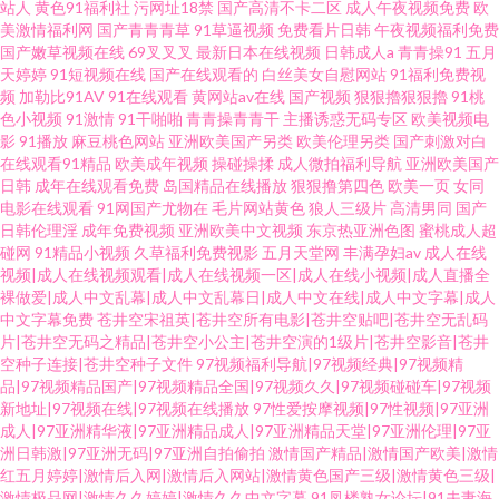
站人
黄色91福利社
污网址18禁
国产高清不卡二区
成人午夜视频免费
欧
美激情福利网
国产青青青草
91草逼视频
免费看片日韩
午夜视频福利免费
国产嫩草视频在线
69叉叉叉
最新日本在线视频
日韩成人a
青青操91
五月
天婷婷
91短视频在线
国产在线观看的
白丝美女自慰网站
91福利免费视
频
加勒比91AV
91在线观看
黄网站av在线
国产视频
狠狠擼狠狠擼
91桃
色小视频
91激情
91干啪啪
青青操青青干
主播诱惑无码专区
欧美视频电
影
91播放
麻豆桃色网站
亚洲欧美国产另类
欧美伦理另类
国产刺激对白
在线观看91精品
欧美成年视频
操碰操揉
成人微拍福利导航
亚洲欧美国产
日韩
成年在线观看免费
岛国精品在线播放
狠狠撸第四色
欧美一页
女同
电影在线观看
91网国产尤物在
毛片网站黄色
狼人三级片
高清男同
国产
日韩伦理淫
成年免费视频
亚洲欧美中文视频
东京热亚洲色图
蜜桃成人超
碰网
91精品小视频
久草福利免费视影
五月天堂网
丰满孕妇av
成人在线
视频|成人在线视频观看|成人在线视频一区|成人在线小视频|成人直播全
裸做爱|成人中文乱幕|成人中文乱幕日|成人中文在线|成人中文字幕|成人
中文字幕免费
苍井空宋祖英|苍井空所有电影|苍井空贴吧|苍井空无乱码
片|苍井空无码之精品|苍井空小公主|苍井空演的1级片|苍井空影音|苍井
空种子连接|苍井空种子文件
97视频福利导航|97视频经典|97视频精
品|97视频精品国产|97视频精品全国|97视频久久|97视频碰碰车|97视频
新地址|97视频在线|97视频在线播放
97性爱按摩视频|97性视频|97亚洲
成人|97亚洲精华液|97亚洲精品成人|97亚洲精品天堂|97亚洲伦理|97亚
洲日韩激|97亚洲无码|97亚洲自拍偷拍
激情国产精品|激情国产欧美|激情
红五月婷婷|激情后入网|激情后入网站|激情黄色国产三级|激情黄色三级|
激情极品网|激情久久婷婷|激情久久中文字幕
91凤楼熟女论坛|91夫妻海