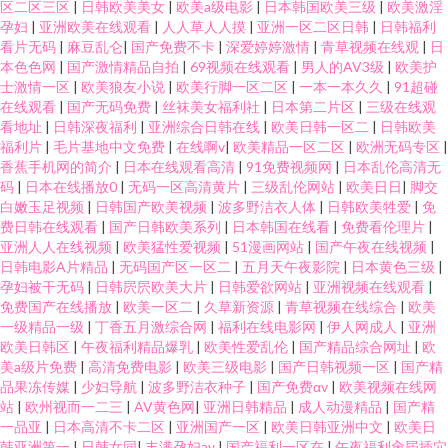
区二区三区
|
日韩欧美美女
|
欧美a级电影
|
日本韩国欧美三级
|
欧美激淫
孕妇
|
亚洲欧美在线观看
|
人人草人人摸
|
亚洲一区二区日韩
|
日韩福利
看片无码
|
麻豆乱仑
|
国产免费不卡
|
深爱婷婷激情
|
青草视频在线观
|
日
本色色网
|
国产激情精品自拍
|
69视频在线观看
|
男人的AV3级
|
欧美护
士激情一区
|
欧美狼友小说
|
欧美行脚一区二区
|
一本一本久久
|
91超碰
在线观看
|
国产无码免费
|
丝袜美女福利社
|
日本第二片区
|
三级在线观
看地址
|
日韩深夜福利
|
亚洲综合日韩在线
|
欧美日韩一区二
|
日韩欧美
福利片
|
毛片基地中文免费
|
在线啊v
|
欧美精品一区二区
|
欧洲无码专区
|
香蕉手机网的简介
|
日本在线观看高清
|
91免费视频网
|
日本乱伦高清无
码
|
日本在线播放0
|
无码一区高清黄片
|
三级乱伦网站
|
欧美日日
|
脚交
白嫩玉足视频
|
日韩国产欧美视频
|
波多野洁衣人体
|
日韩欧美牲爱
|
免
费日韩在线观看
|
国产日韩欧美系列
|
日本韩国在线看
|
免费看伦理片
|
亚洲人人在线视频
|
欧美猛性爱视频
|
51漫画网站
|
国产午夜在线视频
|
日韩电影A片精品
|
无码国产区一区二
|
五月天午夜影院
|
日本黄色三级
|
孕妇被干无码
|
日韩屄屄欧美大片
|
日韩爱欲网站
|
亚洲视频在线观看
|
免费国产在线播放
|
欧美一区二
|
久草新资源
|
青草视频在线综合
|
欧美
一级精品一级
|
丁香五月激综合网
|
福利在线电影网
|
伊人网成人
|
亚洲
欧美日韩区
|
午夜福利精品爆乳
|
欧美性爱乱伦
|
国产精品综合网址
|
欧
美a级片免费
|
高清免费电影
|
欧美三级电影
|
国产日韩视频一区
|
国产精
品果冻传媒
|
少妇导航
|
波多野洁衣种子
|
国产免费αv
|
欧美视频在线网
站
|
欧州视而一二三
|
AV黄色网
|
亚洲日韩精品
|
成人动漫精品
|
国产精
一品亚
|
日本高清不卡二区
|
亚洲国产一区
|
欧美日韩亚洲中文
|
欧美日
韩亚洲第一
|
日韩女同
|
丰满孕妇av
|
国产福利一区在
|
午夜福利肏屄插穴