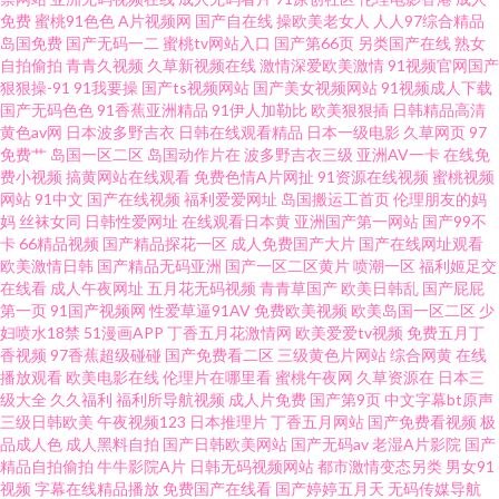
免费
蜜桃91色色
A片视频网
国产自在线
操欧美老女人
人人97综合精品
岛国免费
国产无码一二
蜜桃tv网站入口
国产第66页
另类国产在线
熟女
精品伦理 91色库 国产精品夜夜 黄色片91 91色美白乳 国产三级国产精品自产
自拍偷拍
青青久视频
久草新视频在线
激情深爱欧美激情
91视频官网国产
狠狠操-91
91我要操
国产ts视频网站
国产美女视频网站
91视频成人下载
国产无码色色
91香蕉亚洲精品
91伊人加勒比
欧美狠狠插
日韩精品高清
东方av在线网 欧美人妖淫乱成人专区 91视频私拍 久草成人在线观看 中文字
黄色av网
日本波多野吉衣
日韩在线观看精品
日本一级电影
久草网页
97
免费艹
岛国一区二区
岛国动作片在
波多野吉衣三级
亚洲AV一卡
在线免
幕海角 91自拍论坛地址 玖玖大香蕉老司机 性爱动图 91已拍视频 伦理一级大
费小视频
搞黄网站在线观看
免费色情A片网扯
91资源在线视频
蜜桃视频
网站
91中文
国产在线视频
福利爱爱网址
岛国搬运工首页
伦理朋友的妈
妈
丝袜女同
日韩性爱网址
在线观看日本黄
亚洲国产第一网站
国产99不
片 91高清视频 激情都市瑟瑟瑟 深爱激情婷婷五月 91日精品 国产第19页 婷婷
卡
66精品视频
国产精品探花一区
成人免费国产大片
国产在线网址观看
欧美激情日韩
国产精品无码亚洲
国产一区二区黄片
喷潮一区
福利姬足交
五月激情五月一本 91色婷婷午夜综合网站 黄色片在线免费观看 91大神图片
在线看
成人午夜网址
五月花无码视频
青青草国产
欧美日韩乱
国产屁屁
第一页
91国产视频网
性爱草逼91AV
免费欧美视频
欧美岛国一区二区
少
妇喷水18禁
51漫画APP
丁香五月花激情网
欧美爱爱tv视频
免费五月丁
东方aⅴ影库 三级做爱毛片 91色色在线观看 国产精品久久夜夜操 日韩欧美日
香视频
97香蕉超级碰碰
国产免费看二区
三级黄色片网站
综合网黄
在线
播放观看
欧美电影在线
伦理片在哪里看
蜜桃午夜网
久草资源在
日本三
韩久久 91福利视频地址导航 吃瓜AV网 91免费热播视频 国产在线91丝袜 婷婷
级大全
久久福利
福利所导航视频
成人片免费
国产第9页
中文字幕bt原声
三级日韩欧美
午夜视频123
日本推理片
丁香五月网站
国产免费看视频
极
品成人色
成人黑料自拍
国产日韩欧美网站
国产无码av
老湿A片影院
国产
色女网 91色动漫视频成人 国产微拍17C 色情人妖伪娘一区 91巨乳黑丝美女
精品自拍偷拍
牛牛影院A片
日韩无码视频网站
都市激情变态另类
男女91
视频
字幕在线精品播放
免费国产在线看
国产婷婷五月天
无码传媒导航