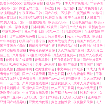
欧美另类XXXX
|
高清福利在线
|
成人国产片
|
伊人东京热蜜桃
|
丁香色五
月婷婷
|
国产做爱无码二区
|
日韩淫院
|
黄一区二区E
|
国产片免费看
|
久
草视频精品
|
午夜亚洲av日韩
|
国产在线一区观看
|
午夜视频网
|
91敢逼
|
日本黄网址
|
91无码精品视频
|
91最新在线
|
欧美在线日韩
|
人妖肛门
|
91男人社区
|
国产一区在线视频
|
欧美变态bdsm
|
欧美视频精品
|
欧美va
电影
|
第一福利视频
|
日本嗯啊在线观看
|
国产日产成人电影
|
最新黄色av
|
亚洲乱码一区
|
日本不卡视频
|
精品一二
|
91视频资源网
|
在线观看国产
日韩
|
日本三级网站免费
|
欧美日韩免费看片
|
污污污污污在线
|
欧美日
韩中字影院
|
欧美国产日韩专区
|
美女网战色免费的
|
南国产精品吃瓜
|
国产亚洲自拍偷拍
|
日韩欧美亚洲午夜
|
日夜精品在线
|
伦理剧在线播放
|
偷拍盗拍视频密桃
|
午夜性色福利影院
|
久久精品国产亚洲
|
成人动漫二
区三区
|
久草观看
|
97麻豆中文字幕
|
最新欧洲免费av
|
白丝后入在线观
看
|
伦理影院在线观看
|
青青草看片
|
五月天婷婷丁香花
|
国产迷奸系列
在线
|
91香蕉视频污片
|
免费hs网站黄
|
精品国产高清
|
青青国产
|
国产
自在线拍
|
激情播播网
|
欧美性爱综合
|
中文字幕日本吃瓜
|
91成人
|
青草
青青在线视频
|
国产在线观看啊
|
国产色片网
|
成人免费电影网址
|
干孕
妇AV
|
无码人妻免费播放
|
三级黄色www
|
伦理电影交换
|
久久豆花福利
|
韩日一区二区
|
久草资源在线视频
|
亚洲视频成人
|
成年人免费看视频
|
日韩最新网址
|
亚洲欧美国产高清
|
伊人五月丁香网
|
欧美在线天堂
|
亚
洲欧美在线强
|
中文字幕在线欧美
|
国产精品九一在线
|
91福利专区
|
久
草视屏
|
亚洲A∨无码无线
|
国产日本精品
|
人人操人人摸97
|
亚洲视屏
|
亚洲国产精品导航
|
亚洲激情伦理
|
黄色激情性爱
|
夜夜撸天天操
|
人人