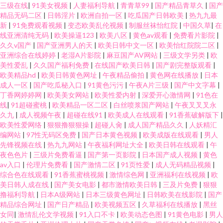
三级在线
|
91美女视频
|
人妻福利导航
|
青青草99
|
国产精品青草久
|
国产
精品无码二区
|
日韩淫片
|
欧洲自拍一区
|
吃瓜国产日韩欧美
|
热九九最
新
|
91免费观看视频
|
变态欧美乱伦视频
|
制服丝袜怡红院
|
中国久草
|
在
线亚洲清纯无码
|
欧美操逼123
|
欧美八区
|
黄色av观看
|
免费看片影院
|
久久v国产
|
国产亚洲男人的天
|
欧美日韩中文一区
|
欧美怡红院院二区
|
亚洲综合在线婷婷
|
老湿A片影院
|
麻豆国产AV网站
|
三级文学另类
|
欧
美性爱乱
|
久久国产福利免费
|
在线国产欧美日韩
|
国产剧完整版观看
|
欧美精品hd
|
欧美日韩黄色网址
|
午夜精品偷拍
|
黄色网在线播放
|
日本
成人一区
|
国产吃瓜秘入口
|
91黄色污污
|
午夜A片三级
|
国产中文字幕
|
丁香网婷婷网
|
欧美美女网站
|
欧美性爱内射
|
深爱开心激情网
|
91色在
线
|
91超碰蜜桃
|
欧美精品一区二区
|
白丝喷浆国产网站
|
午夜叉叉叉永
久九
|
成人视频午夜
|
超碰在线91
|
欧美成人在线观看
|
91香蕉破解版下
|
欧美性爱网络
|
狠狠撸狠狠操
|
超碰人肏
|
成人国产精品久久
|
人妖精汇
编网站
|
97性无码区免费
|
国产日本黄色视频
|
欧美成版在线观看
|
男人
先锋视频在线
|
热九九网站
|
午夜福利网址大全
|
欧美日韩在线观看
|
午
夜色色片
|
三级片免费看逼
|
国产第一页影院
|
日本国产成人视频
|
黄色
av入口
|
伦理片免费看
|
国产激情二区
|
91页性爱
|
成人无码精品视频
|
综合色在线观看
|
91香蕉蜜桃视频
|
激情综色网
|
亚洲福利在线视频
|
欧
美日韩人成在线
|
国产美女电影
|
都市激情欧美日韩
|
三及片免费
|
狠狠
撸福利导航
|
日本A级网站
|
日本三级黄色网址
|
日韩欧美在线影院
|
国产
精品综合网址
|
国产日产精品
|
欧美视频五区
|
久草福利在线播放
|
黑丝
女同
|
激情乱伦文学视频
|
91入口不卡
|
欧美动态色图
|
91黄色电影
|
男人