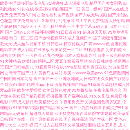
欧美色淫
波多野结依电影
91狠狠撸
成人深夜电影
精品国产美女剃毛
加
勒比熟女
91碰在线
欧美裸模
萌白酱国产一区
美国一级AV
国产人在线成
线网观看 五月丁香狠狠爱 91福利导航吧 91在线综合观看 国产福利精品社 久
免费
免费黄色A片网址
微拍福利国产视频
国产人成无码视频
国产原创区
色花堂
在线免费黄A片
久草福利
乱伦家庭
成人午夜免费视频
人妖射精
国
产屁屁
国产精品天干天
国产精品午夜一区
中文字幕无码人妻
日本不卡二
久国产人妻区 五月天婷婷色网站 91大香蕉公开在线 91在线免费看国产 豆奶
区
国产日韩91
久草福利视频网
91日日夜夜91
超碰碰天天操
91草草酒店
视频
韩日一区二区
国产激情视频网站
成人视频日本
茄子视频污
亚洲色
福利网址推荐 论理视频 视频在线91 91福利微拍导航 91网站在线观看18 国产
欲天天
成人丝瓜视频下载
日韩逼网
精东传媒入口
黄wwww色
香港伦理
电影在线
成人影院在线播放
欧美足交一区二区
91视频电影
另类四虎
亚
洲东京热
国产不卡在线
91九色视频
日本天堂视频导航
日本三级光棍影院
精品久久高潮 久热只精品在线 午夜福利在线你懂 91大香蕉伊人在线 av草逼
91大神精品
欧美怡红院院二区
爱豆传媒观看网站
综合日韩欧美
草逼网首
页
国产日韩精品91
91视频网站在线
69性影院
福利资源在线
91自拍最新
网 国国国国产在线精品 瑟瑟网址 91成人福利视频链接 wwwav天堂种子 国产
网址
青青草国产成人
黄色岛国网站
欧美一xxxxx
欧美gayv
91色情激情网
中国韩国日本高清
国产国产一区
亚洲欧洲成人
日韩在线
久久国产影视综
合
欧美69潮喷
伦理片app下载
激情视频国产精品
91草莓久草超碰
成人性
自91 人人操免费手机观看 亚洲高潮久久 91视频网站精选大全 国产第二页 青
爱aa影院
欧美性爱插插
欧美日韩色黄片
91草莓影院
午夜电影网久久
国
产丝袜美女
国产精彩视频
操碰视屏
国产福利在线
91久久影院
免费日韩
青草原五月天电影 亚洲a探花 91国产精品丝袜诱惑 91性爱综合网 国内性交肏
电影
日韩成人影视
欧美精品性交
午夜宅男免费
另类亚洲色情
家庭乱伦
理电影
91草B草B视频
国产精品熟女一
国产巨乳在线观看
四虎免费91
国
内精品无码短片
超碰成人操操
欧美猛交视频
西瓜影院在线观看
欧美做受
屄视频 青青草福利微拍 午夜不卡无毛电影 91官页网 wwwcom91 黄色三级网
日韩
国产在线一
国产原创视频在线
国产视频高清
国产丝袜一区
黄色av
网址大全
人妻乱视
国产成人在线网站
久草视频资源站
综合五月香
成人
站 日韩国产综合系列 影音先锋女人av鲁 91日韩在线观看 国产精品婷婷久久