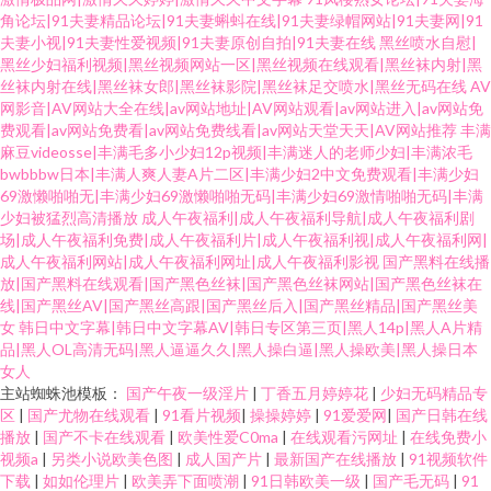
角论坛|91夫妻精品论坛|91夫妻蝌蚪在线|91夫妻绿帽网站|91夫妻网|91
夫妻小视|91夫妻性爱视频|91夫妻原创自拍|91夫妻在线
黑丝喷水自慰|
黑丝少妇福利视频|黑丝视频网站一区|黑丝视频在线观看|黑丝袜内射|黑
丝袜内射在线|黑丝袜女郎|黑丝袜影院|黑丝袜足交喷水|黑丝无码在线
AV
网影音|AV网站大全在线|av网站地址|AV网站观看|av网站进入|av网站免
费观看|av网站免费看|av网站免费线看|av网站天堂天天|AV网站推荐
丰满
麻豆videosse|丰满毛多小少妇12p视频|丰满迷人的老师少妇|丰满浓毛
bwbbbw日本|丰满人爽人妻A片二区|丰满少妇2中文免费观看|丰满少妇
69激懒啪啪无|丰满少妇69激懒啪啪无码|丰满少妇69激情啪啪无码|丰满
少妇被猛烈高清播放
成人午夜福利|成人午夜福利导航|成人午夜福利剧
场|成人午夜福利免费|成人午夜福利片|成人午夜福利视|成人午夜福利网|
成人午夜福利网站|成人午夜福利网址|成人午夜福利影视
国产黑料在线播
放|国产黑料在线观看|国产黑色丝袜|国产黑色丝袜网站|国产黑色丝袜在
线|国产黑丝AV|国产黑丝高跟|国产黑丝后入|国产黑丝精品|国产黑丝美
女
韩日中文字幕|韩日中文字幕AV|韩日专区第三页|黑人14p|黑人A片精
品|黑人OL高清无码|黑人逼逼久久|黑人操白逼|黑人操欧美|黑人操日本
女人
主站蜘蛛池模板：
国产午夜一级淫片
|
丁香五月婷婷花
|
少妇无码精品专
区
|
国产尤物在线观看
|
91看片视频
|
操操婷婷
|
91爱爱网
|
国产日韩在线
播放
|
国产不卡在线观看
|
欧美性爱C0ma
|
在线观看污网址
|
在线免费小
视频a
|
另类小说欧美色图
|
成人国产片
|
最新国产在线播放
|
91视频软件
下载
|
如如伦理片
|
欧美弄下面喷潮
|
91日韩欧美一级
|
国产毛无码
|
91