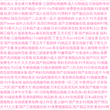
洲区成人
美女黄片免费观看
三级网站视频网
成人日韩精品
日韩福利专区
欧美二区女同
国产精品一区91
小x导航福利
免费黄色在线视频
91原创视
频
欧美日韩小视频
国产成人在线无码
91黑料不
国产极品自拍
岛国最大
色网站
精品无码国产二品
欧美一及片
激情网婷婷
人妖大片
91天堂影视
国产www
成年人伦理片
高清日韩电影
国产尤物视频在线
超碰福利97视
屏
91看片入口
日本国产成人视频
日本日韩欧美在线
黄色资料入口
黄色
网三级毛片
最新黄色av
麻豆影院免费
五月天堂丁香
国产精品水多
福利
所导航
三级视频网站J
51福利影院
丁香五月天av
18日本三级全黄
乱伦天
堂
国产在线短视频
丁香五月丁香婷婷
91精品又
爱豆传媒下载
丁香九月
国产主播
美女网站视频黄
A片com
美女福利在线观看
狼人激情网
伦理片
香港
极品福利导航
黄色三级最新免费
91嫩草国产
午夜成年人网站
免费
国产高清视频
91草莓
丝瓜视频污成人
国产亚洲视品在线
国产玖玖
国产
免费毛不卡片
久久无码
国产精品网络
孕妇无码在线
91手机论坛
91视频
新地址
91日逼
午夜啪视频
91啪水蜜桃网
国产二区无码
91日韩在线观看
西瓜影院视频全集
国产孕妇无码视频
国产在线福利
国产在线日皮片
午夜
神马伦理
毛片网站美女
AV福利激情毛片
黄色网在线播放
91视频免费在
线
91午夜在线
福利在线视频导航
欧美喷潮一区二区
午夜理论片
日本第
二片区
国产免费大片
精品呦视频
日本乱伦高清无码
深夜国产视频
91刺
激视频
日本中文字幕一区
日韩免费精品视频
日本高清v
欧美日韩伦理午
夜
91碰超免费
亚洲色图网站
精品欧美
成人AV在线观看
日本a级在线
干
露脸熟女
在线观看黄色网
成人抖音
爰上碰91
国产美女91视频
国产情侣
片
97人人看
国产三级视频在线
91免费视频精品
国产精品另类
黄色AV网