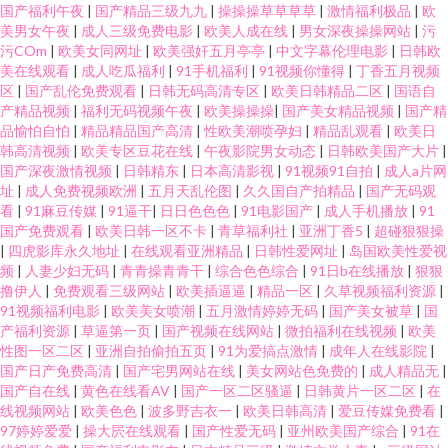
国产福利午夜
|
国产精品三级九九
|
操操操草草草草
|
激情福利极品
|
欧
美男女午夜
|
成人三级免费电影
|
欧美人成在线
|
男女深夜操操网站
|
污
污COm
|
欧美女同网址
|
欧美强奸五月亭亭
|
中文字幕伦理电影
|
日韩欧
美在线观看
|
成人吃瓜福利
|
91手机福利
|
91视频你懂得
|
丁香五月视频
区
|
国产乱伦免费观看
|
日韩无码高清专区
|
欧美日韩精品二区
|
国语自
产精品视频
|
福利无码视频午夜
|
欧美操操操
|
国产美女精品视频
|
国产精
品愉怕自怕
|
精品精品国产高清
|
性欧美潮喷孕妇
|
精品乱观看
|
欧美日
韩高清视频
|
欧美专区豆花在线
|
午夜影院男女动态
|
日韩欧美国产大片
|
国产深夜激情视频
|
日韩精东
|
日本高清影视
|
91视频91自拍
|
成人a片网
址
|
成人免费视频欧洲
|
五月天乱伦图
|
久久国自产拍精品
|
国产无码观
看
|
91麻豆传媒
|
91逼干
|
日日色色色
|
91电影国产
|
成人手机播放
|
91
国产免费观看
|
欧美日韩一区不卡
|
青草福利社
|
亚洲丁香5
|
超碰狠狠操
|
四虎影库永久地址
|
在线观看亚洲精品
|
日韩性爱网址
|
岛国欧美性爱视
频
|
人妻少妇无码
|
青青操青青干
|
综合色色综合
|
91日b在线播放
|
狠狠
撸伊人
|
免费观看三级网站
|
欧美插逼逼
|
精品一区
|
久草视频福利资源
|
91视频福利电影
|
欧美美女喷潮
|
五月激情婷婷无码
|
国产美女被草
|
国
产福利资源
|
草逼第一页
|
国产视频在线网站
|
微拍福利在线视频
|
欧美
性图一区二区
|
亚洲自拍偷拍五页
|
91为爱搞点激情
|
成年人在线影院
|
国产日产免费高清
|
国产宅男网站在线
|
美女网站色免费的
|
成人精品无
|
国产自在线
|
黄色在线看AV
|
国产一区二区骚逼
|
日韩黄片一区二区
|
在
线视频网站
|
欧美色色
|
波多野吉衣一
|
欧美日韩高清
|
爱豆传媒免费看
|
97婷婷爱爱
|
操大屄在线观看
|
国产性爱无码
|
亚州欧美国产综合
|
91在