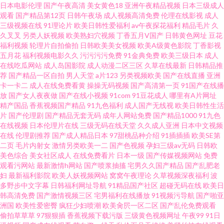
国产95在线视频 日本美女bb 萌白酱白虎一线天 91福利社区 大香蕉肏屄 日韩
日本电影伦理
国产午夜高清
美女黄色18
亚洲午夜精品视频
日本三级成人
观看
国产精品第12页
日韩午夜场
成人视频高清免费
伦理在线影视
成人
三级视频在线
91理论片
欧美日韩性爱福利
av午夜探花福利
精品毛片
久
无码红杏视频 91香蕉水蜜桃叉叉 久草福利资免费 亚洲日韩欧美自慰在线 97
久叉叉
另类人妖视频
欧美熟妇穴视频
丁香五月V国产
日韩黄色网址
豆花
福利视频
轮理片自拍偷拍
日韩欧美美女视频
欧美A级黄色影院
丁香影视
视频资源总站 日韩无码一卡 91在线白丝 免费观看日韩A片无码 91cn免费网
五月花
福利视频电影久久
污污污污免费
91金典免费
欧美三级日本
成人
在线吃瓜网站
成人岛国影院
成人动漫二区三区
久草在线最新
日韩精品推
荐
国产精品一区自拍
男人天堂
a片123
另类视频欧美
国产在线直播
亚洲
站 www豆花社区 男人的天堂人人干 91豆奶国产熟女 黑丝人妖TS红杏 国产福
卡一卡二
成人在线免费看黄
操操无码视频
国产高清第一页
91国产在线播
放
国产女人夜夜做
国产在线小视频
91com
91豆花成人
哪里有A片网址
利喷水视频91 午夜宅男女看片视频 久久青青草操比较换 日韩无码av中出 中
精产国品
香蕉视频国产精品
91九色福利
成人国产无线视
欧美日韩性生活
片
国产伦理剧
国产精品无套无码
成年人网站免费
国产精品1000
91九色
在线视频
日本伦理片在线
三级无码在线天堂
久久成人亚洲
日本中文视频
文字幕人妻精品一区 国产偷在线 97色色狼友 91在线白丝 福利社快播 91豆花
在线
伦理剧推荐
国产成人精品日本
97甜桃品种介绍
91插插插
欧美SE第
二页
毛片内射女
激情另类欧美一二
国产色视频
孕妇三级av无码
日韩欧
视频观看 欧美a在观看 九一久久精品 91亚洲大成网污www 男女喷水网站 午
美色综合
美女社区成人
在线免费看片
日本一级
国产传媒视频网站
免费
观看污网站
最新激情h网站
国产喷浆抽搐
宅男久久国产精品
国产乱肥老
妇
最新福利影院
欧美人妖视频网站
窝窝午夜理论
久草视频深夜福利
波
夜成人手机在线 久久精产品 亚洲骚逼网 先锋影音女同性恋 老司机电影福利
多野步中文字幕
日韩福利网址导航
91精品国产社区
超碰无码在线
欧美日
韩高清免费
国产激情视频三区
宅男福利在线播放
91视频污导航
国产啪亚
院 91真人视频 亚洲入人妻 日本黄色高清视频网站 www操逼肏肏逼肏逼 海角
洲国
欧美性爱密臀
疯狂少妇喷潮
欧美肏屄一区二区
国产乱伦免费观看
偷拍草草草
97狠狠插
香蕉视频下载污版
三级黄色视频网址
午夜99
91日