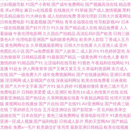
少妇视频导航
91国产小青蛙
国产成年免费网站
国产视频高清在线
精品香
蕉
求a片网址
麻豆tv在线观看
在线撸丝片
91草碰
国产成人激情视频
黑料
伦理 91资源总站在线观看 国产另类中文字幕 91青青草视频 在线视频传媒 91
吃瓜精品偷拍
91大神合集
成人拍拍拍免费
香港伦理剧
日韩大片观看网址
日韩免费电影
91羞羞视频
国产网站
青草全福视在线
性导航影视AV
日本
一级在线视频
国产好片浮力
91久操
国产精品成人在线
精品免费看
人人
在线播放专区 久久精品久久香蕉 午夜福利一区二区国产 91蝌蚪在线 黑丝自
看操碰
午夜伦理电影网
久久国自产拍精品
高清乱码0
国产欧美
日韩三级
黄色A片
伦理电影亚洲国产
福利姬黄色网址
欧美伊人影院
丁香成人五月
慰 天堂18P 91看片安装 成人网在线网 蜜桃网A片免费看 香蕉视频av麻烦 91
花
黄色网网址女
久草视频最新网址
日韩大片在线看
久久亚洲人成
亚州
色图乱伦小说
国产va免费观看
国产人妖第二
成人影片h
91色婷婷瑟色
东
京热狠狠草
日韩精品观看
91最新国产精品
一级黄色网
91色色人妻
都市
九色国产 wwwmnioncn 黄色aⅴ国产 色五月14p 91大神尤物 国产精品久久超
激情婷婷
91精品国产91
云涩福利在线导航
91视色
午夜福利在线网站
91
直播
91处女
伊人网青青草
国产又爽又黄又无
久草福利资源网
东方成人
碰 色老六综合 91N在线网站 99草碰碰热 九一视频传媒精品 日韩亚州50p 91
在线
国产一级免费大片
成年免费视频网站
国产在线播放网站
亚洲日本视
频
淫淫网网
成人影视国产在线
深夜福利网址
欧美在线免费看
日夜夜欧
美
国产大片中文字幕
国产片91
操久婷婷
91视频你懂得
黄色三级片毛片
国产小视频 不卡av网站 九九精品一二三 影音先锋avv 91主播在线视频 久久草
免费电影片
日韩欧美爱爱
成人亚洲区
欧美性16
成人色情黄片在线
在线
观看亚洲精品
国产热综合
久草网视频在线看
午夜精品网影院
伦理片完整
婷婷网站 五月丁香花视频 91豆花成人网站入口 97自拍97在线视频 黑丝美女
版
黄视网站在线播放
国产片自拍
国产在线91
AV亚洲网址
国产经典三级
在线
丁香婷婷五月综合
五月花亚洲综合
国产影院第一页
乱码欧美孕交
超碰在线艹
日本在线护士
黄色三级免费网址
香港电影伦理片
91黄色电影
自慰网站 亚洲色图90p 91亚洲精品青草依 国产精品久久玫 青娱乐av 影音先
亚洲一区成人视频
国产福利电影
日韩成人影片
男的天堂网AV
国产精品
尤物在
免费a一毛片
欧美肠交扩张另类
最新亚洲日韩精品
欧美在线视频
锋成人av网址 91专区在线 国产偷偷碰久草 日本韩国在线不卡视频 91h片链接