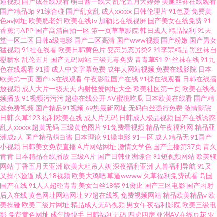
逼视频
国产成在线观看
萌白酱一线天
乱伦五月天婷婷
美腿丝袜在线观看
社区豆花网址 久久99热色 密桃视频成人网站亚洲 青青草国拍2019 日韩无码
国产精品3p
91综合碰
国产乱女乱
成人xxxxx
日韩伦理片
91色爱
免费黄
色av网址
欧美肥老妇
欧美在线tv
加勒比在线视屏
国产美女在线免费
91
高清一区 Www久草 九九干逼
香蕉污APP
国产高清自拍一区
第一页草草影院
韩日成人
精品福利
91天
堂一区二区
日韩a级电影
国产二区高清
国产www视频
国产粉嫩
国产男女
猛视频
91社在线看
欧美日韩黄色片
变态另态另类2
91李宗精品
黑丝袜自
慰喷水
乱伦五月
国产无码网站
三级无毒免费
青青草51
91丝袜在线
91九
色在线观看
91插
成人中文字幕免费
成年人网站视频
免费在线影院
日本
欧美第一页
国产ts在线观看
午夜影院国产在线
91操在线观看
日韩在线播
放视频
成人大片一级天天
内射性爱网址大全
欧美社区第一页
欧美在线视
频播放
91视频污污污
超碰在线公开
AV蜜桃吃瓜
日本欧美在线看
国产精
选免费视频
国产精品91视频
69热最新网址
无码白丝强行免费
激情影院
日韩
久草123
福利欧美在线
成人片无码
日韩成人极品视频
国产在线诱惑
乱人xxxxx
超黄无码
三级黄色图片
91免费看视频
精品午夜福利网
精品亚
洲成a人
国产精品萌白酱
日本理论
91操电影
91一区
成人精品无
91国产
小视频
日韩美女免费直播
A片网站网址
激情文学色
国产主播第37页
青久
青青
日本精品在线播放
三级A片
国产日韩亚洲综合
91短视频网站
欧美骚
网站
丁香五月天亚洲
欧美大粗吊人妖
深夜福利亚洲
人兽福利导航
91叉
叉操小骚逼
成人18视频
欧美大鸡吧
草逼wwww
久草福利免费试看
岛国
国产在线
91人人超碰青青
美女白丝18禁
91肏比
国产三区电影
国产内射
后入在线
黄色网址网站网址
97超在线视
免费视频网站
精品欧美精品v
欧
美操碰
欧美二级片网址
精品成人无码视频
男女午夜福利影院
欧美三级电
影
免费黄色网址
成年版快手
日韩福利无码
四虎四房
亚洲AV在线豆花
亚