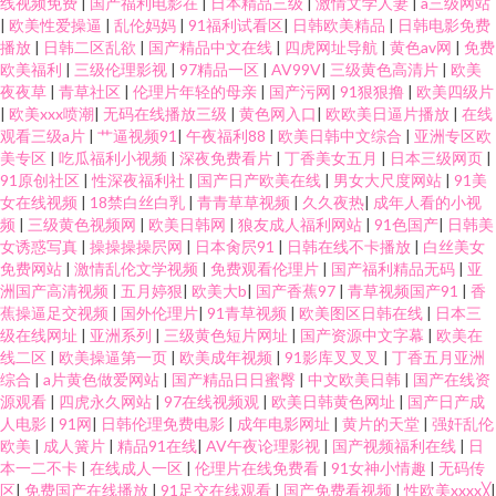
线视频免费
|
国产福利电影在
|
日本精品三级
|
激情文学人妻
|
a三级网站
|
欧美性爱操逼
|
乱伦妈妈
|
91福利试看区
|
日韩欧美精品
|
日韩电影免费
播放
|
日韩二区乱欲
|
国产精品中文在线
|
四虎网址导航
|
黄色av网
|
免费
欧美福利
|
三级伦理影视
|
97精品一区
|
AV99V
|
三级黄色高清片
|
欧美
夜夜草
|
青草社区
|
伦理片年轻的母亲
|
国产污网
|
91狠狠撸
|
欧美四级片
|
欧美xxx喷潮
|
无码在线播放三级
|
黄色网入口
|
欧欧美日逼片播放
|
在线
观看三级a片
|
艹逼视频91
|
午夜福利88
|
欧美日韩中文综合
|
亚洲专区欧
美专区
|
吃瓜福利小视频
|
深夜免费看片
|
丁香美女五月
|
日本三级网页
|
91原创社区
|
性深夜福利社
|
国产日产欧美在线
|
男女大尺度网站
|
91美
女在线视频
|
18禁白丝白乳
|
青青草草视频
|
久久夜热
|
成年人看的小视
频
|
三级黄色视频网
|
欧美日韩网
|
狼友成人福利网站
|
91色国产
|
日韩美
女诱惑写真
|
操操操操屄网
|
日本肏屄91
|
日韩在线不卡播放
|
白丝美女
免费网站
|
激情乱伦文学视频
|
免费观看伦理片
|
国产福利精品无码
|
亚
洲国产高清视频
|
五月婷狠
|
欧美大b
|
国产香蕉97
|
青草视频国产91
|
香
蕉操逼足交视频
|
国外伦理片
|
91青草视频
|
欧美图区日韩在线
|
日本三
级在线网址
|
亚洲系列
|
三级黄色短片网址
|
国产资源中文字幕
|
欧美在
线二区
|
欧美操逼第一页
|
欧美成年视频
|
91影库叉叉叉
|
丁香五月亚洲
综合
|
a片黄色做爱网站
|
国产精品日日蜜臀
|
中文欧美日韩
|
国产在线资
源观看
|
四虎永久网站
|
97在线视频观
|
欧美日韩黄色网址
|
国产日产成
人电影
|
91网
|
日韩伦理免费电影
|
成年电影网址
|
黄片的天堂
|
强奸乱伦
欧美
|
成人簧片
|
精品91在线
|
AV午夜论理影视
|
国产视频福利在线
|
日
本一二不卡
|
在线成人一区
|
伦理片在线免费看
|
91女神小情趣
|
无码传
区
|
免费国产在线播放
|
91足交在线观看
|
国产免费看视频
|
性欧美xxxx╳
|