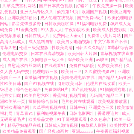
|
久草免费富利网站
|
国产日本黄色视频
|
好碰91
|
午夜免费操一操
|
欧美
乱爱视频
|
亚洲无码专区久久
|
偷拍第14页
|
欧洲国产视频
|
欧美亚洲专
区
|
亚洲欧美加勒比
|
成人伦理在线视频
|
国产免费a级片
|
欧美伦理电影
网站
|
影音先锋波多野
|
日韩欧美啪啪操
|
91福利电影免费
|
孕妇成人无
码免费
|
91金典免费
|
97人妻人人
|
午夜影院欧美
|
欧美成人性交影院
|
欧
美视频播放
|
日韩在线大片
|
免费网址大全a片
|
免费看小黄片网站
|
国产
高清无码成人
|
成人黑料自拍
|
欧美男女啪啪视频
|
中文字幕国产不卡
|
青草久热
|
伦理三级完整版
|
性欧美高清
|
日韩久久久精品
|
加勒比综合网
|
伦理电影交换
|
日本在线高清视频
|
欧美日韩大片网
|
青草视频在线直播
|
成人国产在线
|
女同电影三级大全
|
综合欧美亚洲
|
av映画
|
国产精品乱
伦
|
自慰流水白丝网站
|
在线观看91
|
免费在线影院
|
免费欧美福利
|
久
久人妻无码中交
|
伦理电影三级
|
欧美日三区
|
久久蜜桃传媒99
|
亚洲欧
美国产一区
|
直播福利在线视频
|
美国伦理电影在线
|
国产精品无码亚洲
|
性欧美日韩
|
国产91视频在线
|
引用欧美日韩
|
伦理片在线收看
|
欧美三
级理论
|
综合色色综合
|
免费网站H片
|
国产乱轮视频
|
91插插插抱抱
|
乱
伦熟女四虎
|
欧美自慰六区
|
香蕉福利视频导航
|
无码国产精品二区
|
亚
洲欧美第一页
|
操操操综合影院
|
毛片色片在线观看
|
欧美视频播放器
|
亚洲欧洲综合网
|
久草手机视频在线
|
日韩午夜
|
亚洲黄色三级
|
欧美激情
福利网
|
青草青91
|
福利短视频午夜
|
日韩电影网址
|
香港理论片
|
成人
无码高清毛片
|
欧美极品尤物
|
91干逼视频观看
|
久久色宗合
|
欧美一级
片
|
精品孕妇精品在线
|
日韩成人激情视频
|
嫩草私人影院
|
欧美性爱1区
|
欧美精品免费观看
|
国产经典动画片
|
亚洲aaaaaa
|
午夜香蕉福利视频
|